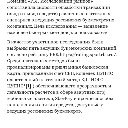
Команда «РБК Исследований рынков»
свежие, необваленные;
сопоставила скорости обработки транзакций
• Прочая баранина, обваленная, свежая или
(ввод и вывод средств) различных платежных
охлажденная;
сценариев в ведущих российских букмекерских
компаниях. Цель исследования — выявление
• Туши и полутуши ягнят мороженые;
наиболее быстрых методов для пользователя
• Туши и полутуши баранины мороженые;
В качестве участников исследования были
выбраны пять ведущих букмекерских компаний,
• Прочие отруба бараньи необваленные
согласно рейтингу РБК https://rating.sportrbc.ru/.
мороженые;
Среди платежных методов были
проанализированы привязанная банковская
• Прочие отруба бараньи мороженые
карта, привязанный счет СБП, кошелек ЦУПИС
обваленные.
(собственный платежный метод ЕДИНОГО
ЦУПИС*
[1]
),обеспечивающего прозрачность и
легальность расчетов в сфере азартных игр),
Ценовая ситуация:
мобильные платежи, SberPay и прочие способы
пополнения и снятия средств, доступные у
Средние цены производителей:
ведущих российских букмекеров.
• Баранина.