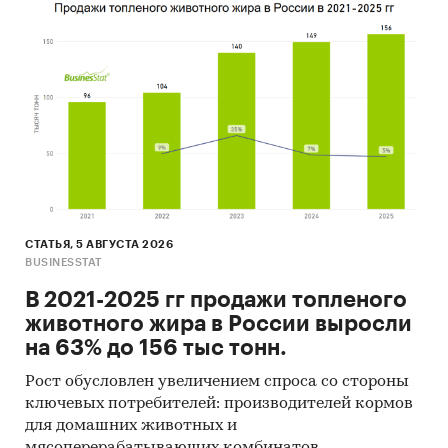
Средние потребительские цены:
• Баранина.
Перечень продуктов, анализируемых в
исследовании, может быть изменен в
зависимости от доступности статистических
показателей.
Категории:
Потребительские товары
/
...
/
Мясо
/
Баранина
СТАТЬЯ, 5 АВГУСТА 2026
BUSINESSTAT
Промышленность
/
...
/
Соевые продукты
/
Баранина
В 2021-2025 гг продажи топленого
Россия
животного жира в России выросли
на 63% до 156 тыс тонн.
Рост обусловлен увеличением спроса со стороны
ключевых потребителей: производителей кормов
для домашних животных и
мясоперерабатывающих комбинатов.