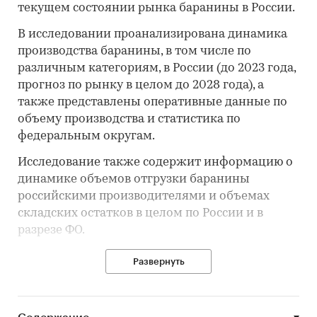
текущем состоянии рынка баранины в России.
В исследовании проанализирована динамика
производства баранины, в том числе по
различным категориям, в России (до 2023 года,
прогноз по рынку в целом до 2028 года), а
также представлены оперативные данные по
объему производства и статистика по
федеральным округам.
Исследование также содержит информацию о
динамике объемов отгрузки баранины
российскими производителями и объемах
складских остатков в целом по России и в
разрезе ФО.
Анализ импортно-экспортных операций
Развернуть
включает информацию о динамике объема
поставок баранины, в том числе по различным
категориям (оценка до 2023 года), актуальные