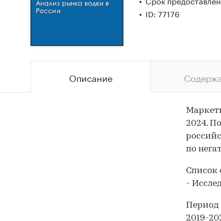
Срок предоставлени
ID: 77176
Описание
Содерж
Маркети
2024. П
российс
по нега
Список 
- Иссле
Период 
2019-202