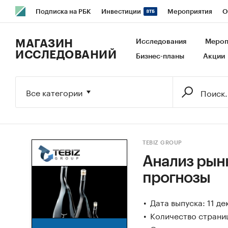
Подписка на РБК
Инвестиции
Мероприятия
О
РБК Образование
РБК Курсы
РБК Life
Тренды
В
МАГАЗИН
Исследования
Мероп
ИССЛЕДОВАНИЙ
Бизнес-планы
Акции
Исследования
Кредитные рейтинги
Франшизы
Га
Экономика
Бизнес
Технологии и медиа
Финансы
Все категории
TEBIZ GROUP
Анализ рынк
прогнозы
Дата выпуска: 11 д
Количество страниц