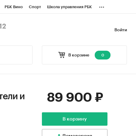
...
РБК Вино
Спорт
Школа управления РБК
БК Бизнес-среда
Дискуссионный клуб
12
Войти
оверка контрагентов
Политика
В корзине
0
89 900 ₽
тели и
В корзину