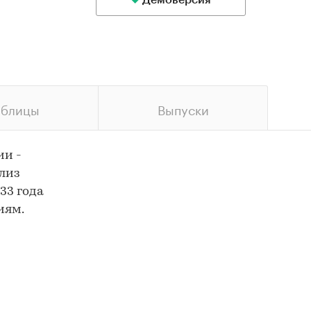
Демоверсия
аблицы
Выпуски
ии -
лиз
33 года
иям.