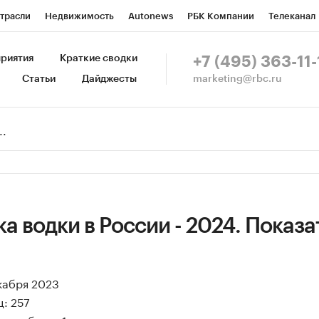
трасли
Недвижимость
Autonews
РБК Компании
Телеканал
изионеры
Национальные проекты
Город
Стиль
Крипто
Р
риятия
Краткие сводки
+7 (495) 363-11-
marketing@rbc.ru
Статьи
Дайджесты
зета
Спецпроекты СПб
Конференции СПб
Спецпроекты
Пр
Рынок наличной валюты
а водки в России - 2024. Показа
екабря 2023
: 257