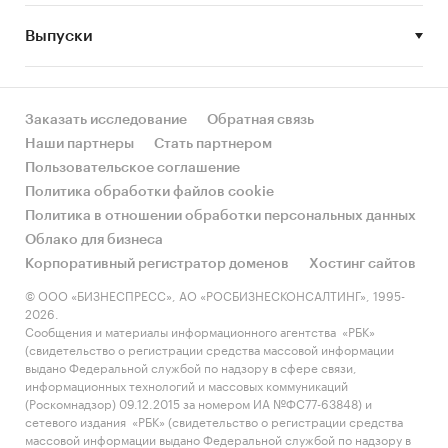
расходов
Выпуски
- Структура розничного рынка по ФО в 2024
году и по кварталам с 2017 года
- Розничные продажи в расчете на человека
Заказать исследование
Обратная связь
(среднедушевые расходы) по федеральным
Наши партнеры
Стать партнером
округам в 2024 году и поквартально с 2017 года
Пользовательское соглашение
- Рейтинги Топ-20 регионов по объему
Политика обработки файлов cookie
розничных продаж в 2024 году
Политика в отношении обработки персональных данных
Облако для бизнеса
- Рейтинги Топ-20 регионов по объему
Корпоративный регистратор доменов
Хостинг сайтов
среднедушевых расходов в 2024 году
© ООО «БИЗНЕСПРЕСС», АО «РОСБИЗНЕСКОНСАЛТИНГ», 1995-
2026.
2. По каждому федеральному округу
Сообщения и материалы информационного агентства «РБК»
(приведены данные по тем субъектам РФ, по
(свидетельство о регистрации средства массовой информации
которым в ФСГС опубликованы данные по
выдано Федеральной службой по надзору в сфере связи,
информационных технологий и массовых коммуникаций
розничным продажам как минимум за 2022 и
(Роскомнадзор) 09.12.2015 за номером ИА №ФС77-63848) и
2023 гг.):
сетевого издания «РБК» (свидетельство о регистрации средства
массовой информации выдано Федеральной службой по надзору в
- Розничные продажи сухого молока и других