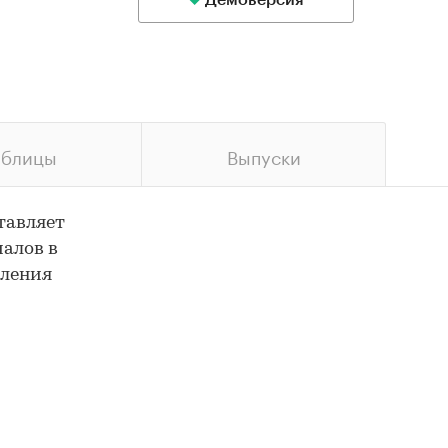
Демоверсия
аблицы
Выпуски
тавляет
алов в
бления