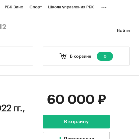
...
РБК Вино
Спорт
Школа управления РБК
БК Бизнес-среда
Дискуссионный клуб
12
Войти
оверка контрагентов
Политика
В корзине
0
60 000 ₽
2 гг.,
В корзину