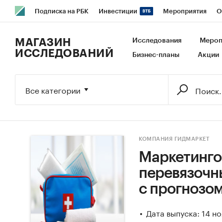
Подписка на РБК
Инвестиции
Мероприятия
О
РБК Образование
РБК Курсы
РБК Life
Тренды
В
МАГАЗИН
Исследования
Мероп
ИССЛЕДОВАНИЙ
Бизнес-планы
Акции
Исследования
Кредитные рейтинги
Франшизы
Га
Экономика
Бизнес
Технологии и медиа
Финансы
Все категории
КОМПАНИЯ ГИДМАРКЕТ
Маркетинго
перевязочны
с прогнозом
Дата выпуска: 14 н