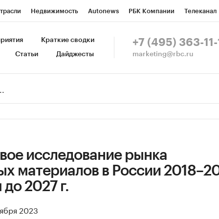
трасли
Недвижимость
Autonews
РБК Компании
Телеканал
изионеры
Национальные проекты
Город
Стиль
Крипто
Р
риятия
Краткие сводки
+7 (495) 363-11-
marketing@rbc.ru
Статьи
Дайджесты
зета
Спецпроекты СПб
Конференции СПб
Спецпроекты
Пр
Рынок наличной валюты
вое исследование рынка
х материалов в России 2018–202
 до 2027 г.
оября 2023