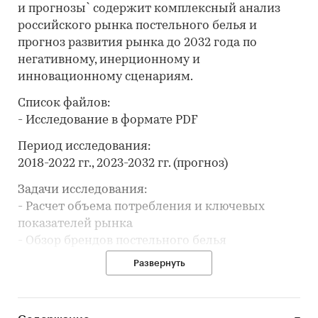
и прогнозы` содержит комплексный анализ
российского рынка постельного белья и
прогноз развития рынка до 2032 года по
негативному, инерционному и
инновационному сценариям.
Список файлов:
- Исследование в формате PDF
Период исследования:
2018-2022 гг., 2023-2032 гг. (прогноз)
Задачи исследования:
- Расчет объема потребления и ключевых
показателей рынка
- Обзор брендов постельного белья
- Анализ производства постельного белья
Развернуть
- Составление рейтинга производителей
- Анализ цен производителей постельного
белья