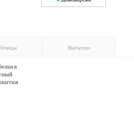
Демоверсия
аблицы
Выпуски
елья в
ксный
азвития