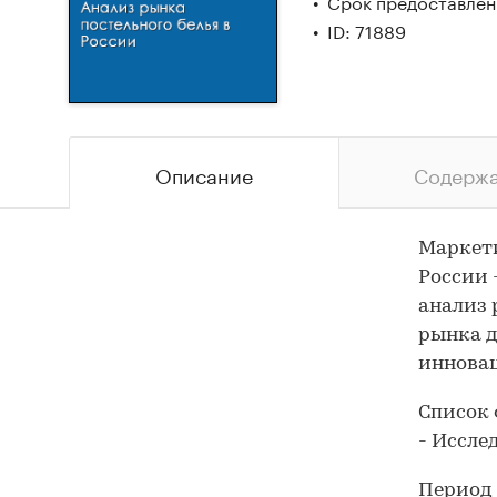
Срок предоставлени
ID: 71889
Описание
Содерж
Маркети
России 
анализ 
рынка д
иннова
Список 
- Иссле
Период 