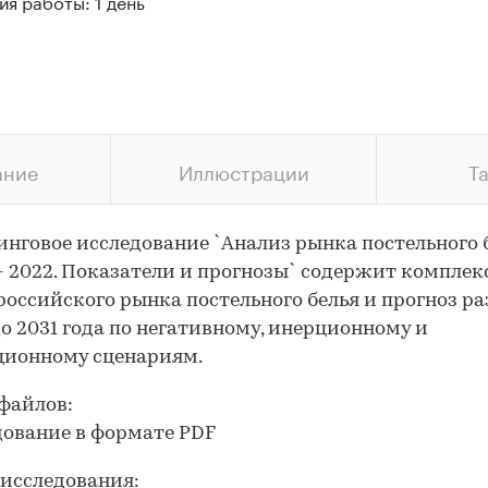
я работы: 1 день
ание
Иллюстрации
Т
нговое исследование `Анализ рынка постельного б
- 2022. Показатели и прогнозы` содержит компле
российского рынка постельного белья и прогноз р
о 2031 года по негативному, инерционному и
ционному сценариям.
файлов:
дование в формате PDF
исследования: