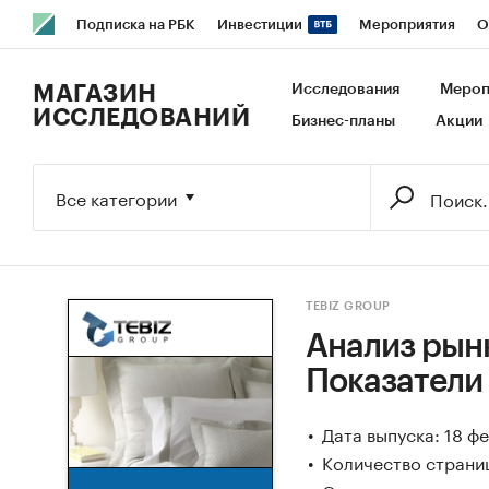
Подписка на РБК
Инвестиции
Мероприятия
О
РБК Образование
РБК Курсы
РБК Life
Тренды
В
МАГАЗИН
Исследования
Мероп
ИССЛЕДОВАНИЙ
Бизнес-планы
Акции
Исследования
Кредитные рейтинги
Франшизы
Га
Экономика
Бизнес
Технологии и медиа
Финансы
Все категории
TEBIZ GROUP
Анализ рынк
Показатели
Дата выпуска: 18 ф
Количество страниц