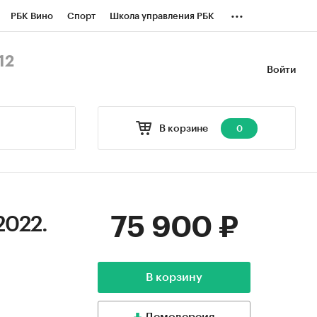
...
РБК Вино
Спорт
Школа управления РБК
БК Бизнес-среда
Дискуссионный клуб
12
Войти
оверка контрагентов
Политика
В корзине
0
75 900 ₽
2022.
В корзину