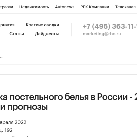
трасли
Недвижимость
Autonews
РБК Компании
Телеканал
изионеры
Национальные проекты
Город
Стиль
Крипто
Р
риятия
Краткие сводки
+7 (495) 363-11-
marketing@rbc.ru
Статьи
Дайджесты
зета
Спецпроекты СПб
Конференции СПб
Спецпроекты
Пр
Рынок наличной валюты
а постельного белья в России - 
 и прогнозы
евраля 2022
: 192