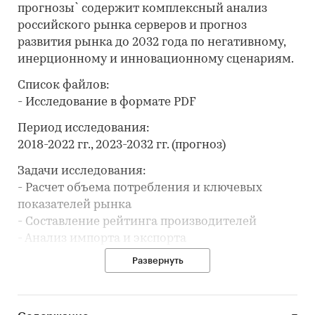
прогнозы` содержит комплексный анализ
российского рынка серверов и прогноз
развития рынка до 2032 года по негативному,
инерционному и инновационному сценариям.
Список файлов:
- Исследование в формате PDF
Период исследования:
2018-2022 гг., 2023-2032 гг. (прогноз)
Задачи исследования:
- Расчет объема потребления и ключевых
показателей рынка
- Составление рейтинга производителей
- Анализ импорта и экспорта
- Формирование прогноза развития рынка
Развернуть
В разделе `Ведущие производители`
рассмотрены компании: