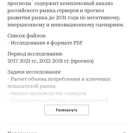
прогнозы` содержит комплексный анализ
российского рынка серверов и прогноз
развития рынка до 2031 года по негативному,
инерционному и инновационному сценариям.
Список файлов:
- Исследование в формате PDF
Период исследования:
2017-2021 гг., 2022-2031 гг. (прогноз)
Задачи исследования:
- Расчет объема потребления и ключевых
показателей рынка
- Анализ производства серверов
- Составление рейтинга производителей
- Анализ импорта и экспорта
Развернуть
- Формирование прогноза развития рынка
В разделе `Ведущие производители`