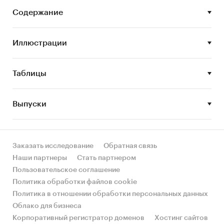
рынка сахарного сиропа
Содержание
STEP-анализ факторов, влияющих на рынок
сахарного сиропа
Иллюстрации
Описание основных конкурентов
Составление прогноза развития рынка
Таблицы
сахарного сиропа до 2027 г.
Основные блоки исследования:
Выпуски
Обзор российского рынка сахарного сиропа
Конкурентный анализ на рынке сахарного
Заказать исследование
Обратная связь
сиропа
Наши партнеры
Стать партнером
Анализ производства сахарного сиропа
Пользовательское соглашение
Анализ внешнеторговых поставок сахарного
Политика обработки файлов cookie
сиропа
Политика в отношении обработки персональных данных
Облако для бизнеса
Анализ потребления сахарного сиропа
Корпоративный регистратор доменов
Хостинг сайтов