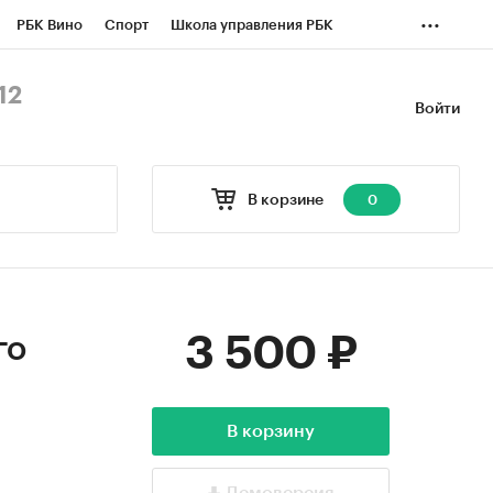
...
РБК Вино
Спорт
Школа управления РБК
БК Бизнес-среда
Дискуссионный клуб
12
Войти
оверка контрагентов
Политика
Экономика
В корзине
0
3 500 ₽
го
В корзину