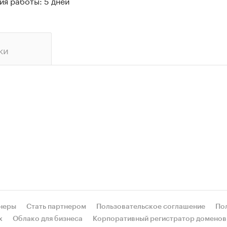
ия работы: 5 дней
ки
неры
Стать партнером
Пользовательское соглашение
По
х
Облако для бизнеса
Корпоративный регистратор доменов