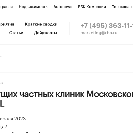
трасли
Недвижимость
Autonews
РБК Компании
Телеканал
изионеры
Национальные проекты
Город
Стиль
Крипто
Р
риятия
Краткие сводки
+7 (495) 363-11-
marketing@rbc.ru
Статьи
Дайджесты
зета
Спецпроекты СПб
Конференции СПб
Спецпроекты
Пр
ной валюты
ОВ
ущих частных клиник Московско
L
евраля 2023
: 2