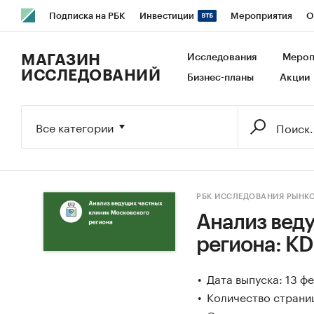
Подписка на РБК
Инвестиции
Мероприятия
О
РБК Образование
РБК Курсы
РБК Life
Тренды
В
МАГАЗИН
Исследования
Мероп
ИССЛЕДОВАНИЙ
Бизнес-планы
Акции
Исследования
Кредитные рейтинги
Франшизы
Га
Бизнес
Технологии и медиа
Финансы
Рынок налич
Все категории
РБК ИССЛЕДОВАНИЯ РЫНК
Анализ вед
региона: KD
Дата выпуска: 13 ф
Количество страниц