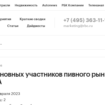
трасли
Недвижимость
Autonews
РБК Компании
Телеканал
изионеры
Национальные проекты
Город
Стиль
Крипто
Р
риятия
Краткие сводки
+7 (495) 363-11-
marketing@rbc.ru
Статьи
Дайджесты
зета
Спецпроекты СПб
Конференции СПб
Спецпроекты
Пр
ной валюты
ОВ
новных участников пивного рын
A
евраля 2023
: 2