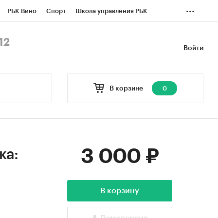
...
РБК Вино
Спорт
Школа управления РБК
БК Бизнес-среда
Дискуссионный клуб
12
Войти
оверка контрагентов
Политика
Экономика
В корзине
0
3 000 ₽
ка:
В корзину