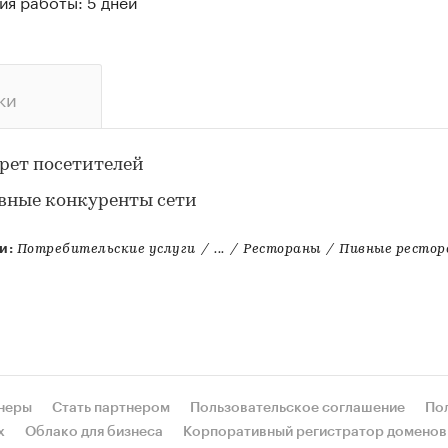
ия работы: 5 дней
ки
рет посетителей
вные конкуренты сети
и:
Потребительские услуги
/
...
/
Рестораны
/
Пивные рестор
неры
Стать партнером
Пользовательское соглашение
По
х
Облако для бизнеса
Корпоративный регистратор доменов