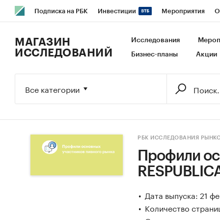
Подписка на РБК
Инвестиции
Мероприятия
О
РБК Образование
РБК Курсы
РБК Life
Тренды
В
МАГАЗИН
Исследования
Мероп
ИССЛЕДОВАНИЙ
Бизнес-планы
Акции
Исследования
Кредитные рейтинги
Франшизы
Га
Бизнес
Технологии и медиа
Финансы
Рынок налич
Все категории
РБК ИССЛЕДОВАНИЯ РЫНК
Профили ос
RESPUBLIC
Дата выпуска: 21 ф
Количество страниц