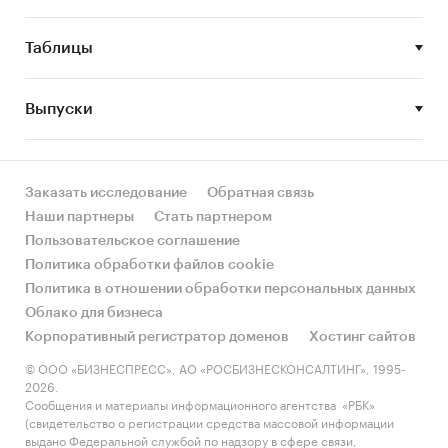
Определить объем и темпы роста
производства гидросульфида натрия в
Таблицы
России
Определить объем импорта в Россию и
Выпуски
экспорта из России гидросульфида натрия в
России
Выделить и описать основные сегменты
Заказать исследование
Обратная связь
рынка гидросульфида натрия в России
Наши партнеры
Стать партнером
Охарактеризовать структуру потребления
Пользовательское соглашение
гидросульфида натрия в России
Политика обработки файлов cookie
Политика в отношении обработки персональных данных
Определить рыночные доли основных
Облако для бизнеса
участников рынка гидросульфида натрия в
Корпоративный регистратор доменов
Хостинг сайтов
России
© ООО «БИЗНЕСПРЕСС», АО «РОСБИЗНЕСКОНСАЛТИНГ», 1995-
Охарактеризовать конкурентную ситуацию
2026.
на рынке гидросульфида натрия в России
Сообщения и материалы информационного агентства «РБК»
(свидетельство о регистрации средства массовой информации
Составить различные сценарии прогноза
выдано Федеральной службой по надзору в сфере связи,