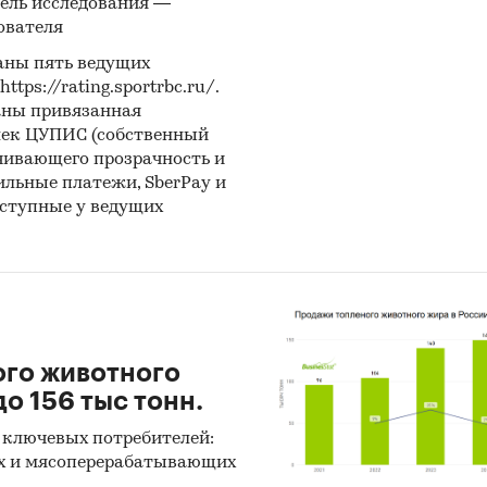
ель исследования —
ователя
аны пять ведущих
ps://rating.sportrbc.ru/.
аны привязанная
лек ЦУПИС (собственный
чивающего прозрачность и
бильные платежи, SberPay и
оступные у ведущих
ого животного
о 156 тыс тонн.
 ключевых потребителей:
х и мясоперерабатывающих