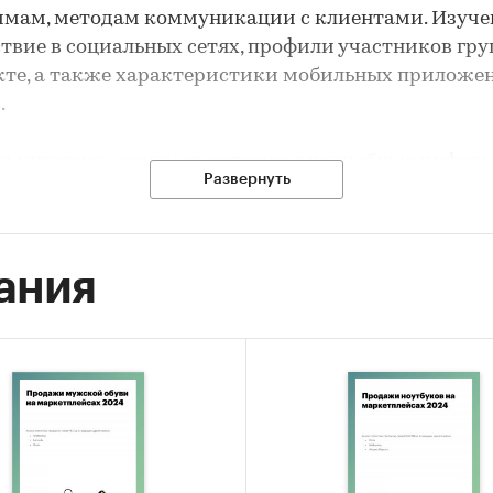
мам, методам коммуникации с клиентами. Изуче
твие в социальных сетях, профили участников гру
те, а также характеристики мобильных приложе
.
и интернет-ресурсов содержат подробную инфор
Развернуть
ртименте, способах доставки и оплаты, программа
сти, а также аналитику по сайтам площадок:
мость, характеристики посетителей, ключевые за
ания
следнего обновления: 26.06.2024.
ие! Исследование, обновленное на текущую да
авляется в течение 3 рабочих дней.
сследования
состояния и ведущих игроков на российском рынк