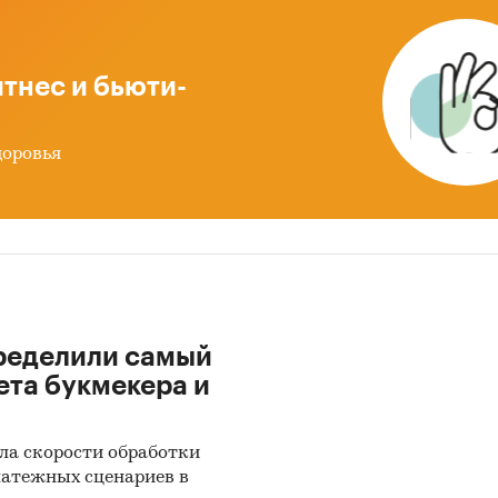
и:
Потребительские товары
/
...
/
Товары для дома
/
Подарк
екоммуникации
/
Интернет-торговля
тнес и бьюти-
доровья
ределили самый
ета букмекера и
ла скорости обработки
латежных сценариев в