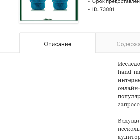
Срок предоставлени
ID: 73881
Описание
Содерж
Исследо
hand-ma
интерне
онлайн-
популя
запросо
Ведущие
несколь
аудитор