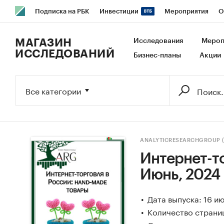
Подписка на РБК
Инвестиции
Мероприятия
О
РБК Образование
РБК Курсы
РБК Life
Тренды
В
МАГАЗИН
Исследования
Мероп
ИССЛЕДОВАНИЙ
Бизнес-планы
Акции
Исследования
Кредитные рейтинги
Франшизы
Га
Экономика
Бизнес
Технологии и медиа
Финансы
Все категории
ANALYTICRESEARCHGROUP 
Интернет-то
Июнь, 2024
Дата выпуска: 16 и
Количество страни