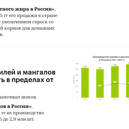
тного жира в России»
,
25 гг его продажи в стране
н увеличением спроса со
ей кормов для домашних
в.
илей и мангалов
 в пределах от
рыночных шоков.
ов в России»
,
5 гг их производство
 до 2,9 млн шт.