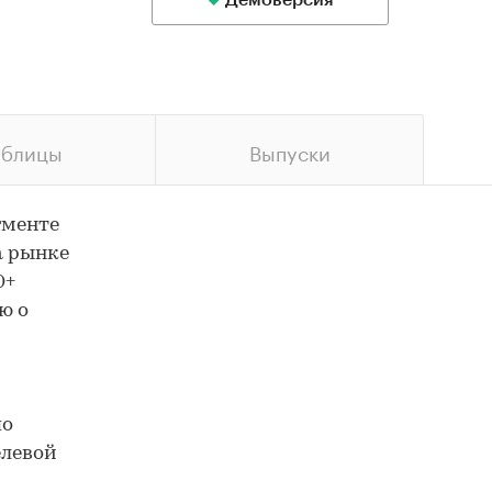
Демоверсия
аблицы
Выпуски
гменте
а рынке
0+
ю о
по
елевой