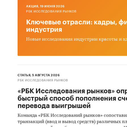
Категори
AКЦИЯ, 19 ИЮНЯ 2026
РБК ИССЛЕДОВАНИЯ РЫНКОВ
IT и тел
Россия
Ключевые отрасли: кадры, фи
индустрия
Новые исследования индустрии красоты и з
СТАТЬЯ, 5 АВГУСТА 2026
РБК ИССЛЕДОВАНИЯ РЫНКОВ
«РБК Исследования рынков» оп
быстрый способ пополнения сч
перевода выигрышей
Команда «РБК Исследований рынков» сопостави
транзакций (ввод и вывод средств) различных п