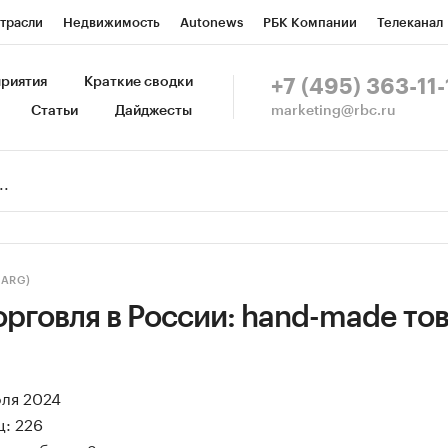
трасли
Недвижимость
Autonews
РБК Компании
Телеканал
изионеры
Национальные проекты
Город
Стиль
Крипто
Р
риятия
Краткие сводки
+7 (495) 363-11-
marketing@rbc.ru
Статьи
Дайджесты
зета
Спецпроекты СПб
Конференции СПб
Спецпроекты
Пр
Рынок наличной валюты
(ARG)
рговля в России: hand-made то
юля 2024
ц: 226