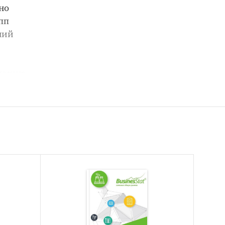
но
пп
ний
мацию
х
просы и
ту,
е