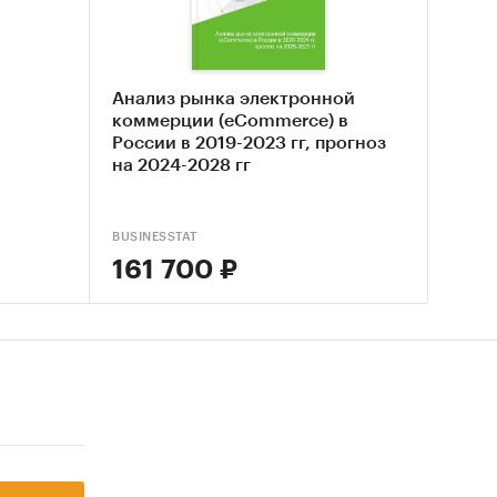
та и
Анализ рынка электронной
коммерции (eCommerce) в
России в 2019-2023 гг, прогноз
на 2024-2028 гг
рговли
BUSINESSTAT
161 700 ₽
ых и
нка,
роков