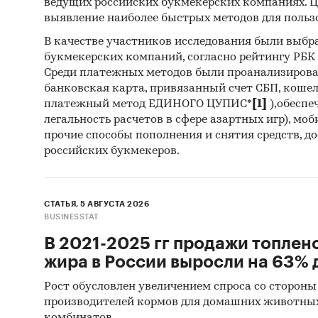
ведущих российских букмекерских компаниях. Ц
выявление наиболее быстрых методов для польз
В качестве участников исследования были выбр
букмекерских компаний, согласно рейтингу РБК htt
Среди платежных методов были проанализиров
банковская карта, привязанный счет СБП, коше
платежный метод ЕДИНОГО ЦУПИС*
[1]
),обеспе
легальность расчетов в сфере азартных игр), мо
прочие способы пополнения и снятия средств, д
российских букмекеров.
СТАТЬЯ, 5 АВГУСТА 2026
BUSINESSTAT
В 2021-2025 гг продажи топлен
жира в России выросли на 63% д
Рост обусловлен увеличением спроса со стороны
производителей кормов для домашних животны