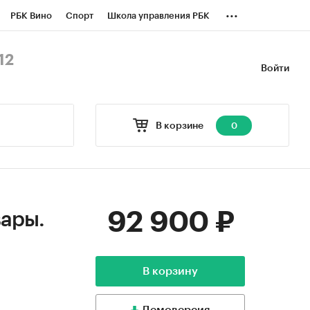
...
РБК Вино
Спорт
Школа управления РБК
БК Бизнес-среда
Дискуссионный клуб
12
Войти
оверка контрагентов
Политика
В корзине
0
92 900 ₽
вары.
В корзину