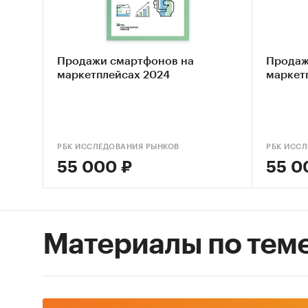
интерне
Задачи
• Описа
Продажи смартфонов на
Продаж
интерне
маркетплейсах 2024
маркет
• Проан
• Охара
в сегме
РБК ИССЛЕДОВАНИЯ РЫНКОВ
РБК ИСС
Методы
55 000 ₽
55 0
• Монит
специал
материа
• Сбор 
Материалы по тем
российс
• Анали
рынка.