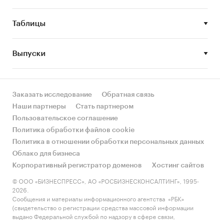
Конкурентная ситуация на рынке бытовых
термосов в России
Таблицы
Ключевые события, тенденции и
перспективы развития рынка бытовых
Выпуски
термосов в России
Финансово-хозяйственная деятельность
участников рынка бытовых термосов в
Заказать исследование
Обратная связь
России
Наши партнеры
Стать партнером
Пользовательское соглашение
Методы сбора и анализа данных
Политика обработки файлов cookie
ФСГС РФ (Росстат):
часто информация
об
Политика в отношении обработки персональных данных
объемах производства продукции
не
Облако для бизнеса
содержится в данных ФСГС РФ (Росстат) и
Корпоративный регистратор доменов
Хостинг сайтов
процесс ее получения является очень
© ООО «БИЗНЕСПРЕСС», АО «РОСБИЗНЕСКОНСАЛТИНГ», 1995-
трудоемким и сложным. В текущем
2026.
исследовании мы имеем дело именно с таким
Сообщения и материалы информационного агентства «РБК»
(свидетельство о регистрации средства массовой информации
случаем.
выдано Федеральной службой по надзору в сфере связи,