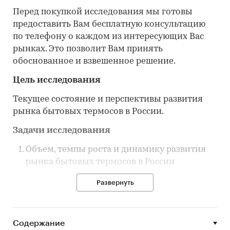
Перед покупкой исследования мы готовы
предоставить Вам бесплатную консультацию
по телефону о каждом из интересующих Вас
рынках. Это позволит Вам принять
обоснованное и взвешенное решение.
Цель исследования
Текущее состояние и перспективы развития
рынка бытовых термосов в России.
Задачи исследования
Объем, темпы роста и динамику развития
рынка бытовых термосов в России
Объем и темпы роста производства
Развернуть
бытовых термосов в России
Объем импорта и экспорта бытовых
термосов
Содержание