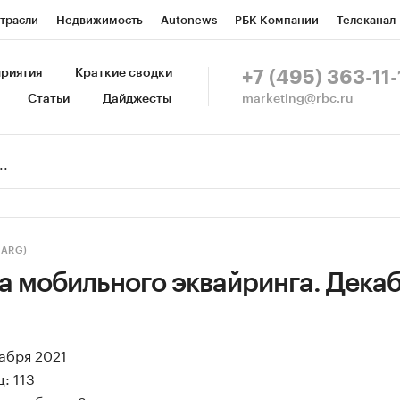
трасли
Недвижимость
Autonews
РБК Компании
Телеканал
изионеры
Национальные проекты
Город
Стиль
Крипто
Р
риятия
Краткие сводки
+7 (495) 363-11-
marketing@rbc.ru
Статьи
Дайджесты
зета
Спецпроекты СПб
Конференции СПб
Спецпроекты
Пр
Рынок наличной валюты
(ARG)
а мобильного эквайринга. Декаб
кабря 2021
: 113