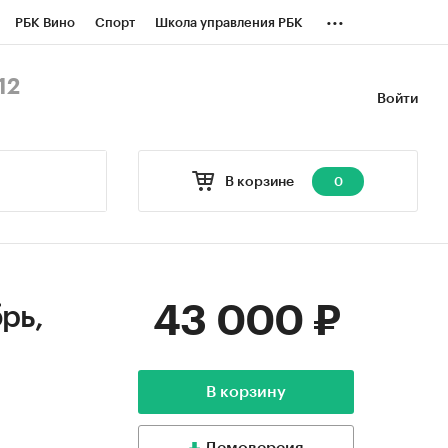
...
РБК Вино
Спорт
Школа управления РБК
БК Бизнес-среда
Дискуссионный клуб
12
Войти
оверка контрагентов
Политика
В корзине
0
43 000 ₽
рь,
В корзину