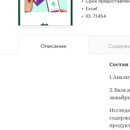
Срок предоставлени
Excel
ID: 71454
Описание
Содерж
Состав
1. Анал
2. База
эквайрин
Исследо
содержи
продукт