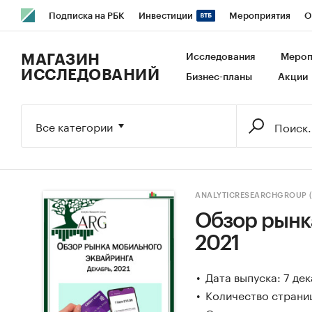
Подписка на РБК
Инвестиции
Мероприятия
О
РБК Образование
РБК Курсы
РБК Life
Тренды
В
МАГАЗИН
Исследования
Мероп
ИССЛЕДОВАНИЙ
Бизнес-планы
Акции
Исследования
Кредитные рейтинги
Франшизы
Га
Экономика
Бизнес
Технологии и медиа
Финансы
Все категории
ANALYTICRESEARCHGROUP 
Обзор рынк
2021
Дата выпуска: 7 де
Количество страниц