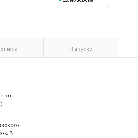
Демоверсия
аблицы
Выпуски
ного
).
овского
ов. В