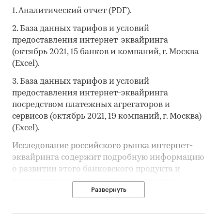
1. Аналитический отчет (PDF).
2. База данных тарифов и условий
предоставления интернет-эквайринга
(октябрь 2021, 15 банков и компаний, г. Москва
(Excel).
3. База данных тарифов и условий
предоставления интернет-эквайринга
посредством платежных агрегаторов и
сервисов (октябрь 2021, 19 компаний, г. Москва)
(Excel).
Исследование российского рынка интернет-
эквайринга содержит подробную информацию
о развитии этого банковского продукта и
характеристиках предложения крупных
Развернуть
игроков. В отчете приведены данные об
использовании пластиковых карт и
дистанционных каналов оплаты, динамике