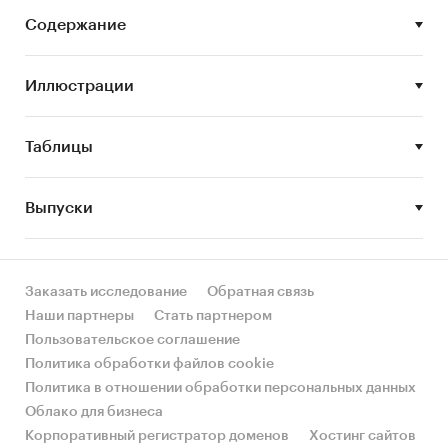
сегментов или изучения отдельных его
Содержание
сегментов.
Цель исследования:
анализ и прогноз
Иллюстрации
развития рынка застежек-молний
Задачи исследования:
Таблицы
Описание состояния рынка застежек-
молний
Выпуски
Оценка объема рынка застежек-молний
STEP-анализ факторов, влияющих на рынок
застежек-молний
Заказать исследование
Обратная связь
Наши партнеры
Стать партнером
Описание основных конкурентов
Пользовательское соглашение
Оценка текущих тенденций и перспектив
Политика обработки файлов cookie
развития рынка
Политика в отношении обработки персональных данных
Облако для бизнеса
Анализ влияния кризисов на отрасль
Корпоративный регистратор доменов
Хостинг сайтов
Составление прогноза развития рынка до