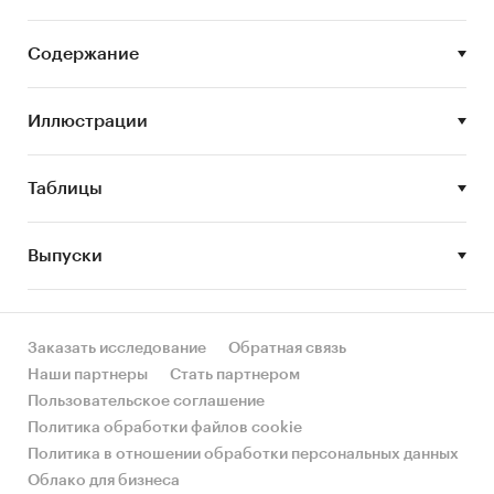
выполнен по рынку в целом, без выделения его
сегментов или изучения отдельных его
Содержание
сегментов.
Цель исследования:
анализ и прогноз
Иллюстрации
развития рынка турбокомпрессоров
Задачи исследования:
Таблицы
Описание состояния рынка
турбокомпрессоров
Выпуски
Оценка объема рынка турбокомпрессоров
STEP-анализ факторов, влияющих на рынок
турбокомпрессоров
Заказать исследование
Обратная связь
Наши партнеры
Стать партнером
Описание основных конкурентов
Пользовательское соглашение
Оценка текущих тенденций и перспектив
Политика обработки файлов cookie
развития рынка
Политика в отношении обработки персональных данных
Облако для бизнеса
Анализ влияния кризисов на отрасль