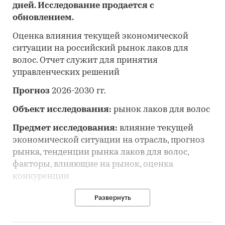
дней. Исследование продается с
обновлением.
Оценка влияния текущей экономической
ситуации на российский рынок лаков для
волос. Отчет служит для принятия
управленческих решений
Прогноз
2026-2030 гг.
Объект исследования:
рынок лаков для волос
Предмет исследования:
влияние текущей
экономической ситуации на отрасль, прогноз
рынка, тенденции рынка лаков для волос,
факторы, влияющие на рынок, оценка
конкуренции
Анализ и прогноз рынка лаков для волос
Развернуть
выполнен по рынку в целом, без выделения его
сегментов или изучения отдельных его