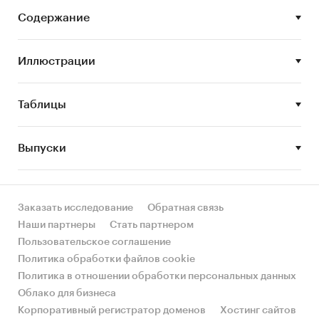
сегментов.
Содержание
Цель исследования:
анализ и прогноз
развития рынка лаков для волос
Иллюстрации
Задачи исследования:
Таблицы
Описание состояния рынка лаков для волос
Оценка объема рынка лаков для волос
Выпуски
STEP-анализ факторов, влияющих на рынок
лаков для волос
Описание основных конкурентов
Заказать исследование
Обратная связь
Оценка текущих тенденций и перспектив
Наши партнеры
Стать партнером
развития рынка
Пользовательское соглашение
Политика обработки файлов cookie
Анализ влияния кризисов на отрасль
Политика в отношении обработки персональных данных
Составление прогноза развития рынка до
Облако для бизнеса
2030 г.
Корпоративный регистратор доменов
Хостинг сайтов