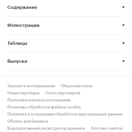
Цель исследования:
анализ и прогноз
развития рынка опилок
Содержание
Задачи исследования:
Иллюстрации
Описание состояния рынка опилок
Оценка объема рынка опилок
Таблицы
STEP-анализ факторов, влияющих на рынок
опилок
Выпуски
Описание основных конкурентов
Оценка текущих тенденций и перспектив
развития рынка
Заказать исследование
Обратная связь
Наши партнеры
Стать партнером
Анализ влияния кризисов на отрасль
Пользовательское соглашение
Составление прогноза развития рынка до
Политика обработки файлов cookie
2030 г.
Политика в отношении обработки персональных данных
Облако для бизнеса
Основные блоки исследования:
Корпоративный регистратор доменов
Хостинг сайтов