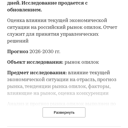
дней. Исследование продается с
обновлением.
Оценка влияния текущей экономической
ситуации на российский рынок опилок. Отчет
служит для принятия управленческих
решений
Прогноз
2026-2030 гг.
Объект исследования:
рынок опилок
Предмет исследования:
влияние текущей
экономической ситуации на отрасль, прогноз
рынка, тенденции рынка опилок, факторы,
влияющие на рынок, оценка конкуренции
Анализ и прогноз рынка опилок выполнен по
рынку в целом, без выделения его сегментов
Развернуть
или изучения отдельных его сегментов.