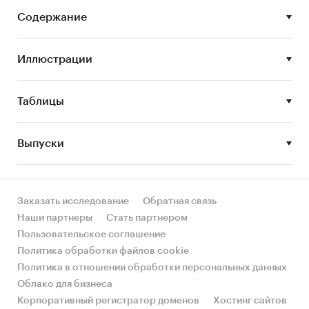
выделения его сегментов или изучения
Содержание
отдельных его сегментов.
Цель исследования:
анализ и прогноз
Иллюстрации
развития рынка пассажирских перевозок
Задачи исследования:
Таблицы
Описание состояния рынка пассажирских
перевозок
Выпуски
Оценка объема рынка пассажирских
перевозок
STEP-анализ факторов, влияющих на рынок
Заказать исследование
Обратная связь
пассажирских перевозок
Наши партнеры
Стать партнером
Пользовательское соглашение
Описание основных конкурентов
Политика обработки файлов cookie
Оценка текущих тенденций и перспектив
Политика в отношении обработки персональных данных
развития рынка
Облако для бизнеса
Корпоративный регистратор доменов
Хостинг сайтов
Анализ влияния кризисов на отрасль