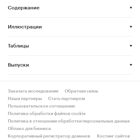
сегментов.
Содержание
Цель исследования:
анализ и прогноз
развития рынка мобильных игр
Иллюстрации
Задачи исследования:
Таблицы
Описание состояния рынка мобильных игр
Оценка объема рынка мобильных игр
Выпуски
STEP-анализ факторов, влияющих на рынок
мобильных игр
Описание основных конкурентов
Заказать исследование
Обратная связь
Оценка текущих тенденций и перспектив
Наши партнеры
Стать партнером
развития рынка
Пользовательское соглашение
Политика обработки файлов cookie
Анализ влияния кризисов на отрасль
Политика в отношении обработки персональных данных
Составление прогноза развития рынка до
Облако для бизнеса
2030 г.
Корпоративный регистратор доменов
Хостинг сайтов