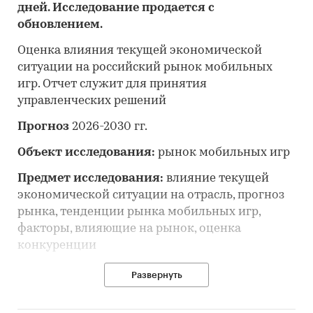
дней. Исследование продается с
обновлением.
Оценка влияния текущей экономической
ситуации на российский рынок мобильных
игр. Отчет служит для принятия
управленческих решений
Прогноз
2026-2030 гг.
Объект исследования:
рынок мобильных игр
Предмет исследования:
влияние текущей
экономической ситуации на отрасль, прогноз
рынка, тенденции рынка мобильных игр,
факторы, влияющие на рынок, оценка
конкуренции
Анализ и прогноз рынка мобильных игр
Развернуть
выполнен по рынку в целом, без выделения его
сегментов или изучения отдельных его