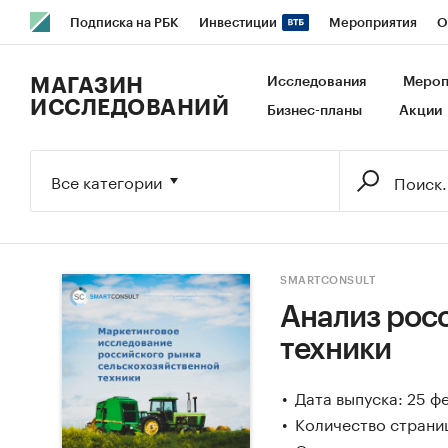
Подписка на РБК
Инвестиции
Мероприятия
О
РБК Образование
РБК Курсы
РБК Life
Тренды
В
МАГАЗИН
Исследования
Мероп
ИССЛЕДОВАНИЙ
Бизнес-планы
Акции
Исследования
Кредитные рейтинги
Франшизы
Га
Экономика
Бизнес
Технологии и медиа
Финансы
Все категории
SMARTCONSULT
Анализ рос
техники
Дата выпуска: 25 ф
Количество страни