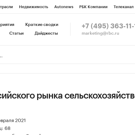
трасли
Недвижимость
Autonews
РБК Компании
Телеканал
изионеры
Национальные проекты
Город
Стиль
Крипто
Р
риятия
Краткие сводки
+7 (495) 363-11-
marketing@rbc.ru
Статьи
Дайджесты
зета
Спецпроекты СПб
Конференции СПб
Спецпроекты
Пр
Рынок наличной валюты
сийского рынка сельскохозяйст
евраля 2021
ц: 68