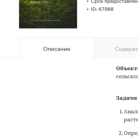
Срок предоставлен
ID: 67988
Описание
Содерж
Объект
сельско
Задачи
Анал
раст
Опре