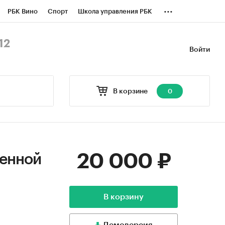
...
РБК Вино
Спорт
Школа управления РБК
БК Бизнес-среда
Дискуссионный клуб
12
Войти
оверка контрагентов
Политика
В корзине
0
20 000 ₽
венной
В корзину