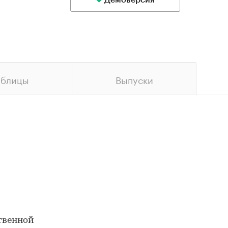
Демоверсия
аблицы
Выпуски
твенной