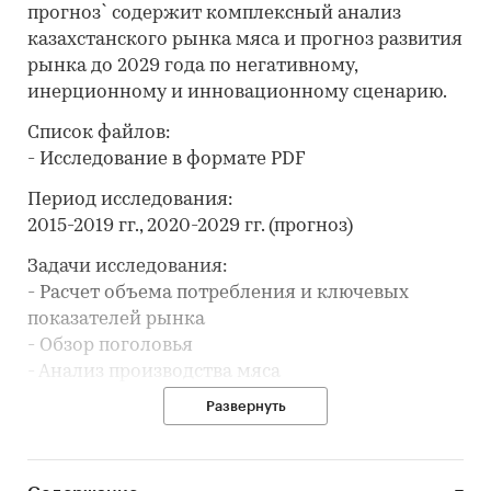
прогноз` содержит комплексный анализ
казахстанского рынка мяса и прогноз развития
рынка до 2029 года по негативному,
инерционному и инновационному сценарию.
Список файлов:
- Исследование в формате PDF
Период исследования:
2015-2019 гг., 2020-2029 гг. (прогноз)
Задачи исследования:
- Расчет объема потребления и ключевых
показателей рынка
- Обзор поголовья
- Анализ производства мяса
- Обзор производственных мощностей и расчет
Развернуть
уровня загрузки мощностей
- Составление списка производителей
- Анализ цен производителей мяса