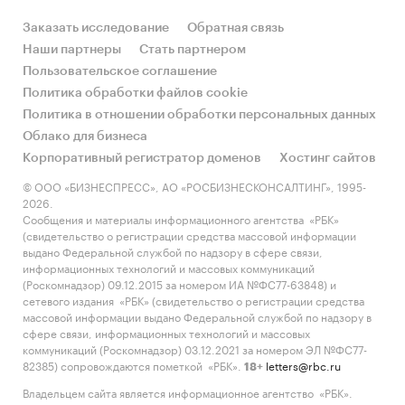
преимущественно в сегментах с высоким
уровнем маржи (необеспеченное
Заказать исследование
Обратная связь
потребкредитование и МСБ).
Наши партнеры
Стать партнером
Пользовательское соглашение
Категории:
Потребительские услуги
/
Политика обработки файлов cookie
Банковские, финансовые услуги
Политика в отношении обработки персональных данных
Услуги для бизнеса
/
Банковские, финансовые
Облако для бизнеса
услуги
Корпоративный регистратор доменов
Хостинг сайтов
© ООО «БИЗНЕСПРЕСС», АО «РОСБИЗНЕСКОНСАЛТИНГ», 1995-
2026.
Сообщения и материалы информационного агентства «РБК»
(свидетельство о регистрации средства массовой информации
выдано Федеральной службой по надзору в сфере связи,
информационных технологий и массовых коммуникаций
(Роскомнадзор) 09.12.2015 за номером ИА №ФС77-63848) и
сетевого издания «РБК» (свидетельство о регистрации средства
массовой информации выдано Федеральной службой по надзору в
сфере связи, информационных технологий и массовых
коммуникаций (Роскомнадзор) 03.12.2021 за номером ЭЛ №ФС77-
82385) сопровождаются пометкой «РБК».
letters@rbc.ru
18+
Владельцем сайта является информационное агентство «РБК».