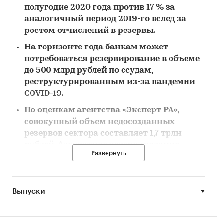
полугодие 2020 года против 17 % за
аналогичный период 2019-го вслед за
ростом отчислений в резервы.
На горизонте года банкам может
потребоваться резервирование в объеме
до 500 млрд рублей по ссудам,
реструктурированным из-за пандемии
COVID-19.
По оценкам агентства «Эксперт РА»,
совокупный объем недосозданных
резервов сектора составляет 1,7 трлн
рублей. Адекватное резервирование
Развернуть
проблемных ссуд может абсорбировать
до половины прибыли, которую банки
получат в 2021–2022 годах.
Выпуски
В 2-м полугодии 2020 года мы ожидаем
оживления кредитования