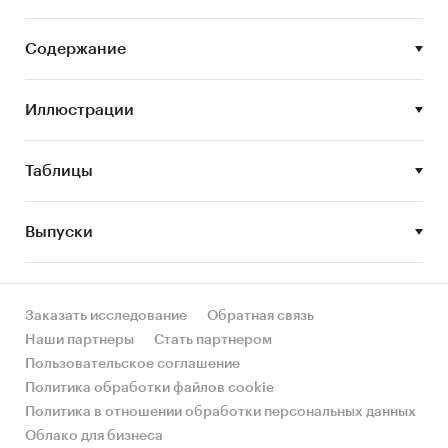
Цель исследования:
анализ и прогноз
развития рынка изделий народного промысла
Содержание
Задачи исследования:
Иллюстрации
Описание состояния рынка изделий
народного промысла
Оценка объема и потенциальной емкости
Таблицы
рынка изделий народного промысла
STEP-анализ факторов, влияющих на рынок
Выпуски
изделий народного промысла
Описание основных конкурентов
Заказать исследование
Обратная связь
Оценка текущих тенденций и перспектив
Наши партнеры
Стать партнером
развития рынка
Пользовательское соглашение
Оценка факторов инвестиционной
Политика обработки файлов cookie
привлекательности рынка изделий
Политика в отношении обработки персональных данных
народного промысла
Облако для бизнеса