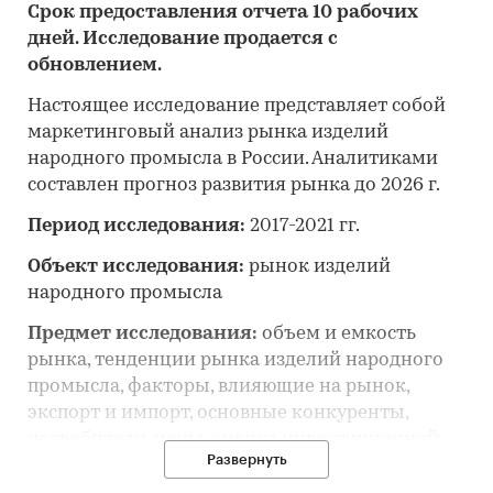
Срок предоставления отчета 10 рабочих
дней. Исследование продается с
обновлением.
Настоящее исследование представляет собой
маркетинговый анализ рынка изделий
народного промысла в России. Аналитиками
составлен прогноз развития рынка до 2026 г.
Период исследования:
2017-2021 гг.
Объект исследования:
рынок изделий
народного промысла
Предмет исследования:
объем и емкость
рынка, тенденции рынка изделий народного
промысла, факторы, влияющие на рынок,
экспорт и импорт, основные конкуренты,
потребители, цены, оценка инвестиционной
Развернуть
привлекательности, прогноз развития рынка