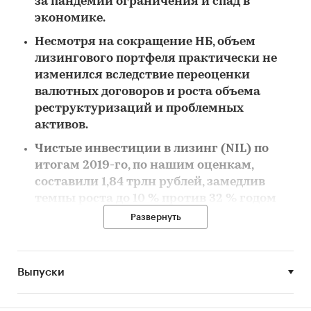
за пандемии ограничения и спад в
экономике.
Несмотря на сокращение НБ, объем
лизингового портфеля практически не
изменился вследствие переоценки
валютных договоров и роста объема
реструктуризаций и проблемных
активов.
Чистые инвестиции в лизинг (NIL) по
итогам 2019-го, по нашим оценкам,
составили 1,84 трлн рублей, замедлив
темпы роста до 10 % против 32 % годом
ранее.
Развернуть
На фоне просадки корпоративных сделок
автолизинг нарастил долю в объеме НБ
Выпуски
по итогам 1-го полугодия 2020-го до 43 %
против 34 % годом ранее, однако в
абсолютном значении сегмент не