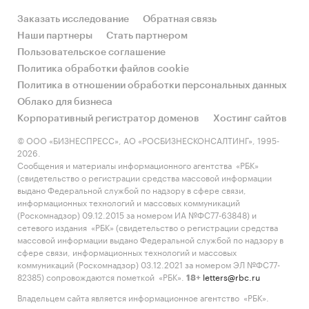
изменился.
Заказать исследование
Обратная связь
Снижение спроса со стороны ЛП вкупе с
Наши партнеры
Стать партнером
карантинными ограничениями в работе
Пользовательское соглашение
поставщиков оборудования стали
Политика обработки файлов cookie
основными проблемами ЛК в 1-м
Политика в отношении обработки персональных данных
полугодии 2020 года.
Облако для бизнеса
Корпоративный регистратор доменов
Хостинг сайтов
Большинство договоров ЛК по-прежнему
© ООО «БИЗНЕСПРЕСС», АО «РОСБИЗНЕСКОНСАЛТИНГ», 1995-
заключается путем прямых продаж (64 %
2026.
всех сделок), однако доля сделок,
Сообщения и материалы информационного агентства «РБК»
совершенных в офисах банков, выросла в
(свидетельство о регистрации средства массовой информации
выдано Федеральной службой по надзору в сфере связи,
1-м полугодии 2020 года.
информационных технологий и массовых коммуникаций
(Роскомнадзор) 09.12.2015 за номером ИА №ФС77-63848) и
«Эксперт РА» по-прежнему ожидает
сетевого издания «РБК» (свидетельство о регистрации средства
сокращения рынка лизинга по итогам
массовой информации выдано Федеральной службой по надзору в
года в пределах 10–20 %, при этом более
сфере связи, информационных технологий и массовых
коммуникаций (Роскомнадзор) 03.12.2021 за номером ЭЛ №ФС77-
консервативный сценарий возможен
82385) сопровождаются пометкой «РБК».
letters@rbc.ru
18+
при ухудшении эпидемиологической
Владельцем сайта является информационное агентство «РБК».
ситуации.