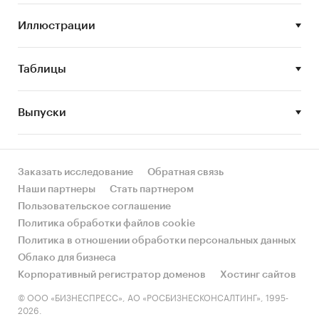
концентрации;
Охарактеризовать потенциал новых
Иллюстрации
запущенных и строящихся заводов на
территории России;
Таблицы
Получить количественные и
качественные данные по рынку
Выпуски
минеральной ваты России в целом;
Выявить динамику цен;
Описать тенденции и перспективы
Заказать исследование
Обратная связь
развития российского рынка
Наши партнеры
Стать партнером
минеральной ваты на ближайшие годы.
Пользовательское соглашение
Политика обработки файлов cookie
Политика в отношении обработки персональных данных
Методы сбора данных
Облако для бизнеса
Корпоративный регистратор доменов
Хостинг сайтов
Мониторинг материалов российских
© ООО «БИЗНЕСПРЕСС», АО «РОСБИЗНЕСКОНСАЛТИНГ», 1995-
СМИ и Интернет, анализ баз данных
2026.
официальной статистики, экспертный