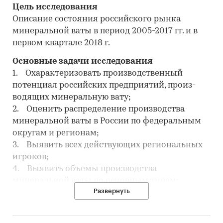
Цель исследования
Описание состояния российского рынка
минеральной ваты в период 2005-2017 гг. и в
первом квартале 2018 г.
Основные задачи исследования
1. Охарактеризовать производственный
потенциал российских предприятий, произ-
водящих минеральную вату;
2. Оценить распределение производства
минеральной ваты в России по федеральным
округам и регионам;
3. Выявить всех действующих региональных
игроков;
4. Выявить объемы производства
минеральной ваты по основным типам:
Развернуть
строитель-ная, техническая;
5. Оценить степень насыщенности рынка
минеральной ваты и уровень концентра-ции;