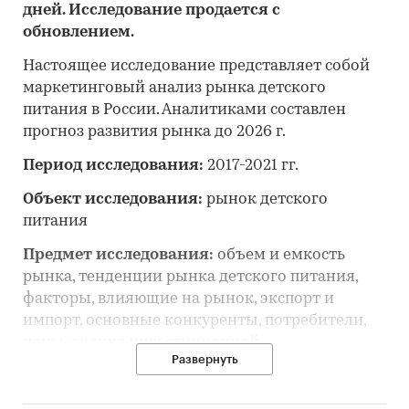
дней. Исследование продается с
обновлением.
Настоящее исследование представляет собой
маркетинговый анализ рынка детского
питания в России. Аналитиками составлен
прогноз развития рынка до 2026 г.
Период исследования:
2017-2021 гг.
Объект исследования:
рынок детского
питания
Предмет исследования:
объем и емкость
рынка, тенденции рынка детского питания,
факторы, влияющие на рынок, экспорт и
импорт, основные конкуренты, потребители,
цены, оценка инвестиционной
Развернуть
привлекательности, прогноз развития рынка
Цель исследования:
анализ и прогноз