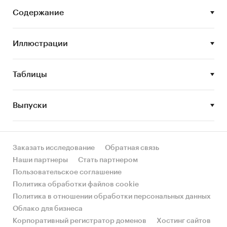
развития рынка детского питания
Содержание
Задачи исследования:
Иллюстрации
Описание состояния рынка детского
питания
Оценка объема и потенциальной емкости
Таблицы
рынка детского питания
STEP-анализ факторов, влияющих на рынок
Выпуски
детского питания
Описание основных конкурентов
Заказать исследование
Обратная связь
Оценка текущих тенденций и перспектив
Наши партнеры
Стать партнером
развития рынка
Пользовательское соглашение
Оценка факторов инвестиционной
Политика обработки файлов cookie
привлекательности рынка детского
Политика в отношении обработки персональных данных
питания
Облако для бизнеса
Составление прогноза развития рынка до
Корпоративный регистратор доменов
Хостинг сайтов