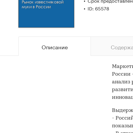
Срок предоставлени
ID: 65578
Описание
Содерж
Маркети
России 
анализ 
развити
иннова
Выдержк
- Росси
показыв