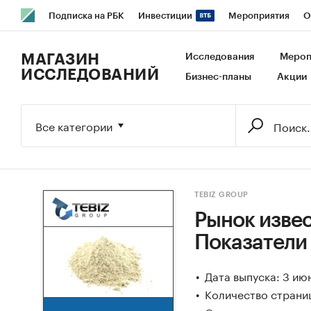
Подписка на РБК
Инвестиции
Мероприятия
О
РБК Образование
РБК Курсы
РБК Life
Тренды
В
МАГАЗИН
Исследования
Мероп
ИССЛЕДОВАНИЙ
Бизнес-планы
Акции
Исследования
Кредитные рейтинги
Франшизы
Га
Экономика
Бизнес
Технологии и медиа
Финансы
Все категории
TEBIZ GROUP
Рынок извес
Показатели
Дата выпуска: 3 ию
Количество страниц