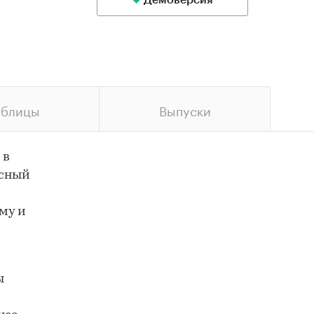
Демоверсия
аблицы
Выпуски
 в
ксный
му и
ы