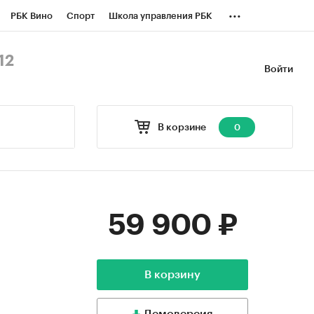
...
РБК Вино
Спорт
Школа управления РБК
БК Бизнес-среда
Дискуссионный клуб
12
Войти
оверка контрагентов
Политика
В корзине
0
59 900 ₽
В корзину