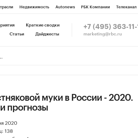
трасли
Недвижимость
Autonews
РБК Компании
Телеканал
изионеры
Национальные проекты
Город
Стиль
Крипто
Р
риятия
Краткие сводки
+7 (495) 363-11-
marketing@rbc.ru
Статьи
Дайджесты
зета
Спецпроекты СПб
Конференции СПб
Спецпроекты
Пр
Рынок наличной валюты
тняковой муки в России - 2020.
 и прогнозы
ня 2020
: 138