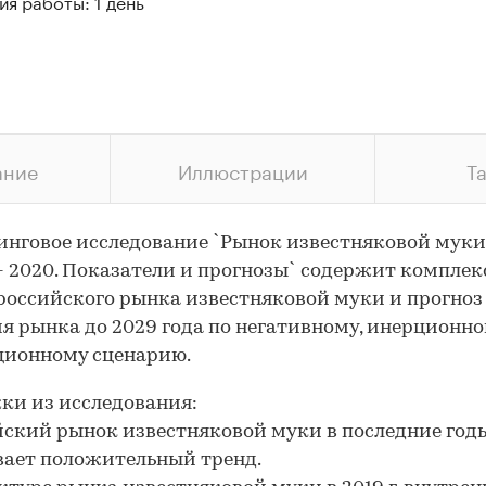
я работы: 1 день
ание
Иллюстрации
Т
нговое исследование `Рынок известняковой муки
- 2020. Показатели и прогнозы` содержит компле
российского рынка известняковой муки и прогноз
я рынка до 2029 года по негативному, инерционно
ционному сценарию.
и из исследования:
йский рынок известняковой муки в последние год
ает положительный тренд.