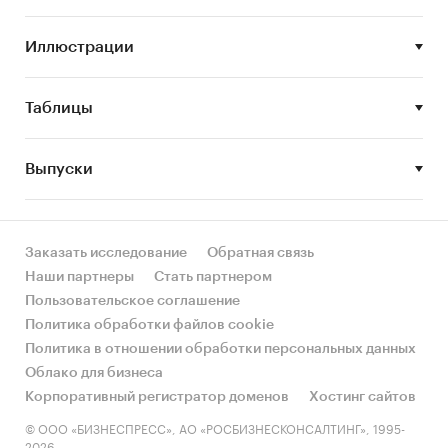
подробную информацию об ассортименте,
способах доставки и оплаты, программах
Иллюстрации
лояльности, а также аналитику по сайтам
площадок: посещаемость, характеристики
посетителей, ключевые запросы и другое.
Таблицы
Дата последнего обновления: 11.04.2024.
Выпуски
Внимание! Исследование, обновленное на
текущую дату, предоставляется в течение 3
рабочих дней.
Заказать исследование
Обратная связь
Цель исследования
Наши партнеры
Стать партнером
Анализ состояния и ведущих игроков на
Пользовательское соглашение
российском рынке интернет-торговли в
Политика обработки файлов cookie
сегменте авиабилетов.
Политика в отношении обработки персональных данных
Облако для бизнеса
Задачи исследования:
Корпоративный регистратор доменов
Хостинг сайтов
• Описать общую ситуацию на российском
рынке Интернета и интернет-торговли;
© ООО «БИЗНЕСПРЕСС», АО «РОСБИЗНЕСКОНСАЛТИНГ», 1995-
2026.