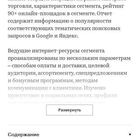
торговли, характеристики сегмента, рейтинг
90+ онлайн-площадок в сегменте. Отчет
содержит информацию о популярности
соответствующих тематических поисковых
запросов в Google и Яндекс.
Ведущие интернет-ресурсы сегмента
проанализированы по нескольким параметрам
– способам оплаты и доставки, целевой
аудитории, ассортименту, спецпредложениям
и бонусным программам, методам
коммуникации с клиентами. Изучено
присутствие в социальных сетях, профили
участников групп ВКонтакте, а также
характеристики мобильных приложений
Развернуть
игроков.
Профили интернет-ресурсов содержат
Содержание