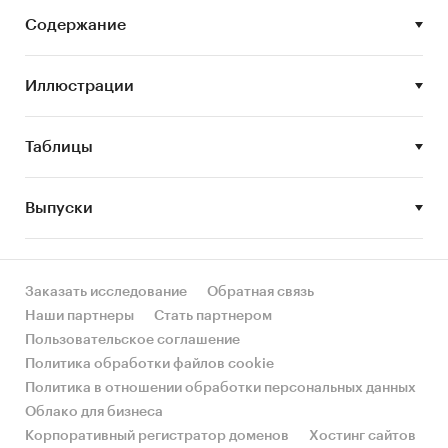
Задачи исследования:
Содержание
Описание состояния рынка доставки пиццы
Оценка объема рынка доставки пиццы
Иллюстрации
STEP-анализ факторов, влияющих на рынок
доставки пиццы
Таблицы
Описание основных конкурентов
Оценка текущих тенденций и перспектив
Выпуски
развития рынка
Анализ влияния кризиса на отрасль
Составление прогноза развития рынка до
Заказать исследование
Обратная связь
2027 г.
Наши партнеры
Стать партнером
Пользовательское соглашение
Основные блоки исследования:
Политика обработки файлов cookie
Политика в отношении обработки персональных данных
Ключевые компоненты рынка доставки
Облако для бизнеса
пиццы
Корпоративный регистратор доменов
Хостинг сайтов
Влияние макросреды