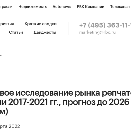
трасли
Недвижимость
Autonews
РБК Компании
Телеканал
изионеры
Национальные проекты
Город
Стиль
Крипто
Р
риятия
Краткие сводки
+7 (495) 363-11-
marketing@rbc.ru
Статьи
Дайджесты
зета
Спецпроекты СПб
Конференции СПб
Спецпроекты
Пр
Рынок наличной валюты
вое исследование рынка репчат
и 2017-2021 гг., прогноз до 2026 г
м)
арта 2022