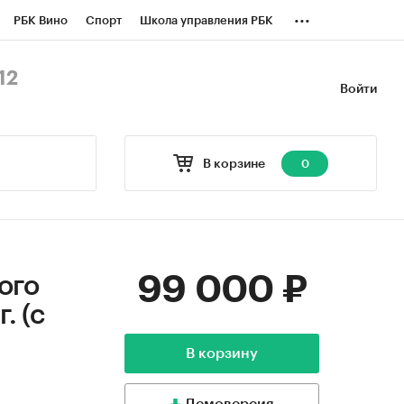
...
РБК Вино
Спорт
Школа управления РБК
БК Бизнес-среда
Дискуссионный клуб
12
Войти
оверка контрагентов
Политика
В корзине
0
99 000 ₽
ого
. (с
В корзину