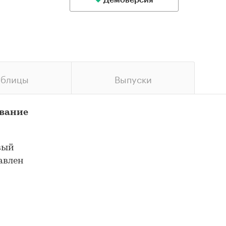
Демоверсия
аблицы
Выпуски
ование
вый
авлен