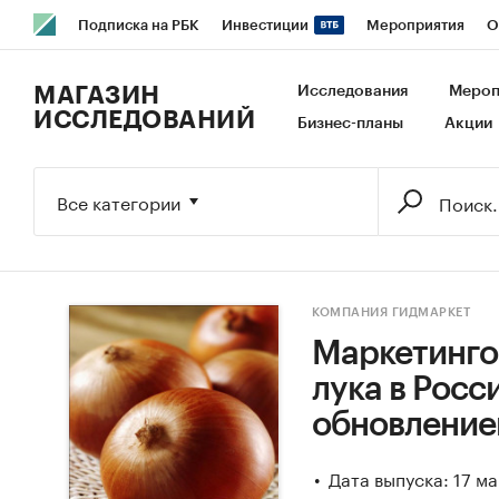
Подписка на РБК
Инвестиции
Мероприятия
О
РБК Образование
РБК Курсы
РБК Life
Тренды
В
МАГАЗИН
Исследования
Мероп
ИССЛЕДОВАНИЙ
Бизнес-планы
Акции
Исследования
Кредитные рейтинги
Франшизы
Га
Экономика
Бизнес
Технологии и медиа
Финансы
Все категории
КОМПАНИЯ ГИДМАРКЕТ
Маркетинго
лука в Росси
обновление
Дата выпуска: 17 м