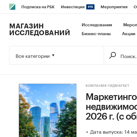
Подписка на РБК
Инвестиции
Мероприятия
О
РБК Образование
РБК Курсы
РБК Life
Тренды
В
МАГАЗИН
Исследования
Мероп
ИССЛЕДОВАНИЙ
Бизнес-планы
Акции
Исследования
Кредитные рейтинги
Франшизы
Га
Экономика
Бизнес
Технологии и медиа
Финансы
Все категории
КОМПАНИЯ ГИДМАРКЕТ
Маркетинго
недвижимост
2026 г. (с 
Дата выпуска: 14 м