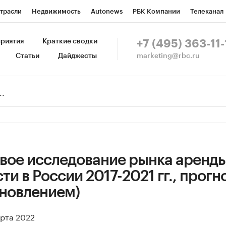
трасли
Недвижимость
Autonews
РБК Компании
Телеканал
изионеры
Национальные проекты
Город
Стиль
Крипто
Р
риятия
Краткие сводки
+7 (495) 363-11-
marketing@rbc.ru
Статьи
Дайджесты
зета
Спецпроекты СПб
Конференции СПб
Спецпроекты
Пр
Рынок наличной валюты
вое исследование рынка аренд
и в России 2017-2021 гг., прогн
обновлением)
арта 2022