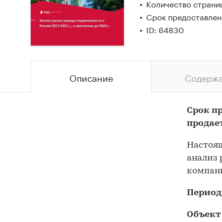
Количество страни
Срок предоставлен
ID: 64830
Описание
Содерж
Срок п
продае
Настоящ
анализ 
компани
Период
Объект