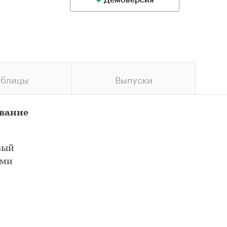
Демоверсия
аблицы
Выпуски
ование
вый
ами
ти