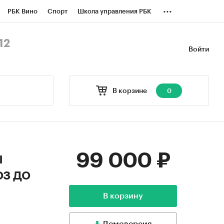
...
РБК Вино
Спорт
Школа управления РБК
БК Бизнес-среда
Дискуссионный клуб
12
Войти
оверка контрагентов
Политика
В корзине
0
99 000 ₽
ы
оз до
В корзину