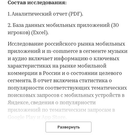
Состав исследования:
1. Аналитический отчет (PDF).
2. База данных мобильных приложений (30
игроков) (Excel).
Исследование российского рынка мобильных
приложений и m-commerce в сегменте музыки
и аудио включает информацию о ключевых
характеристиках на рынке мобильной
коммерции в России и о состоянии целевого
сегмента. В отчет включена статистика о
популярности соответствующих тематических
поисковых запросов с мобильных устройств в
Яндексе, сведения о популярности
приложений по тематическим запросам в
Google Play и App Store.
Развернуть
Отчет содержит рейтинги мобильных
приложений (бесплатные, платные, кассовые) в