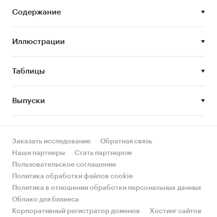
• STEP-анализ факторов, влияющих на рынок
доставки пиццы
Содержание
• Описание основных конкурентов
• Составление прогноза развития рынка до
Иллюстрации
2023 г.
Основные блоки исследования:
Таблицы
• Обзор российского рынка доставки пиццы
• Конкурентный анализ на рынке доставки
Выпуски
пиццы в России
• Анализ потребления доставки пиццы
Заказать исследование
Обратная связь
• Оценка факторов инвестиционной
Наши партнеры
Стать партнером
привлекательности рынка
Пользовательское соглашение
• Прогноз развития рынка доставки пиццы до
Политика обработки файлов cookie
2023 года
Политика в отношении обработки персональных данных
Облако для бизнеса
• Выводы о перспективности создания
Корпоративный регистратор доменов
Хостинг сайтов
предприятий в исследуемой области и