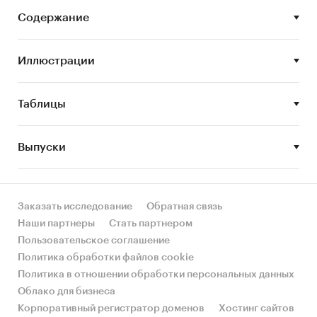
консервов
Содержание
• Оценка объема и потенциальной емкости
рынка рыбных консервов
Иллюстрации
• STEP-анализ факторов, влияющих на рынок
рыбных консервов
Таблицы
• Описание основных конкурентов
Выпуски
• Составление прогноза развития рынка
рыбных консервов до 2023 г.
Основные блоки исследования:
Заказать исследование
Обратная связь
• Обзор российского рынка рыбных консервов
Наши партнеры
Стать партнером
• Конкурентный анализ на рынке рыбных
Пользовательское соглашение
консервов
Политика обработки файлов cookie
Политика в отношении обработки персональных данных
• Анализ производства рыбных консервов
Облако для бизнеса
• Анализ внешнеторговых поставок рыбных
Корпоративный регистратор доменов
Хостинг сайтов