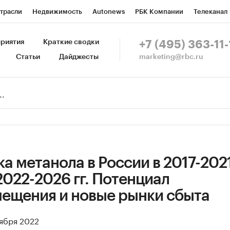
трасли
Недвижимость
Autonews
РБК Компании
Телеканал
изионеры
Национальные проекты
Город
Стиль
Крипто
Р
риятия
Краткие сводки
+7 (495) 363-11-
marketing@rbc.ru
Статьи
Дайджесты
зета
Спецпроекты СПб
Конференции СПб
Спецпроекты
Пр
Рынок наличной валюты
а метанола в России в 2017-2021 
2022-2026 гг. Потенциал
ещения и новые рынки сбыта
тября 2022