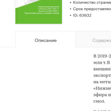
Количество страниц
Срок предоставлени
ID: 63632
Описание
Содерж
В 2019-
млн т. 
внешний
экспорт
на мета
«Нижне
эфира и
смол.