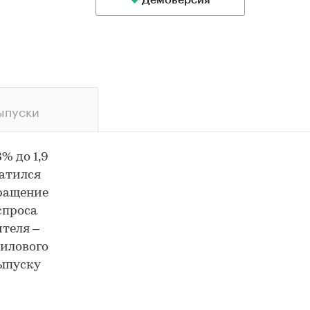
Демоверсия
ыпуски
% до 1,9
ратился
кращение
спроса
ителя –
илового
выпуску