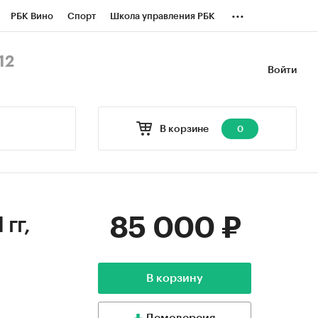
...
РБК Вино
Спорт
Школа управления РБК
БК Бизнес-среда
Дискуссионный клуб
12
Войти
оверка контрагентов
Политика
В корзине
0
85 000 ₽
гг,
В корзину