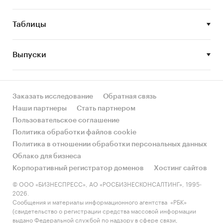
(таксомоторных перевозок) в России.
6. Конкурентная ситуация на рынке такси
Таблицы
(таксомоторных перевозок) в России.
7. Ключевые тенденции и перспективы
Выпуски
развития рынка услуг такси (таксомоторных
перевозок) в России в ближайшие несколько
лет.
Заказать исследование
Обратная связь
8. Факторы, определяющие текущее состояние
Наши партнеры
Стать партнером
и развитие рынка такси (таксомоторных
Пользовательское соглашение
перевозок) в России.
Политика обработки файлов cookie
Политика в отношении обработки персональных данных
Объект исследования
Облако для бизнеса
Рынок такси (таксомоторных перевозок) в
Корпоративный регистратор доменов
Хостинг сайтов
России.
© ООО «БИЗНЕСПРЕСС», АО «РОСБИЗНЕСКОНСАЛТИНГ», 1995-
2026.
География исследования:
Сообщения и материалы информационного агентства «РБК»
(свидетельство о регистрации средства массовой информации
Россия.
выдано Федеральной службой по надзору в сфере связи,