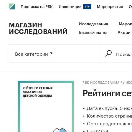
Подписка на РБК
Инвестиции
Мероприятия
О
РБК Образование
РБК Курсы
РБК Life
Тренды
В
МАГАЗИН
Исследования
Мероп
ИССЛЕДОВАНИЙ
Бизнес-планы
Акции
Исследования
Кредитные рейтинги
Франшизы
Га
Экономика
Бизнес
Технологии и медиа
Финансы
Все категории
РБК ИССЛЕДОВАНИЯ РЫНК
Рейтинги с
Дата выпуска: 5 ию
Количество страни
Срок предоставлени
ID: 62754