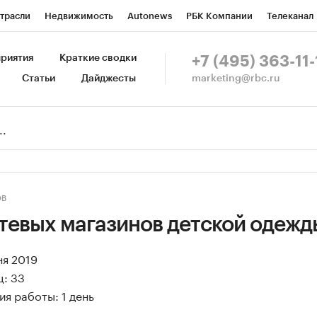
трасли
Недвижимость
Autonews
РБК Компании
Телеканал
изионеры
Национальные проекты
Город
Стиль
Крипто
Р
риятия
Краткие сводки
+7 (495) 363-11-
marketing@rbc.ru
Статьи
Дайджесты
зета
Спецпроекты СПб
Конференции СПб
Спецпроекты
Пр
Рынок наличной валюты
ОВ
етевых магазинов детской одежд
ня 2019
ц: 33
я работы: 1 день