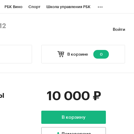
...
РБК Вино
Спорт
Школа управления РБК
БК Бизнес-среда
Дискуссионный клуб
12
Войти
оверка контрагентов
Политика
В корзине
0
10 000 ₽
ы
В корзину