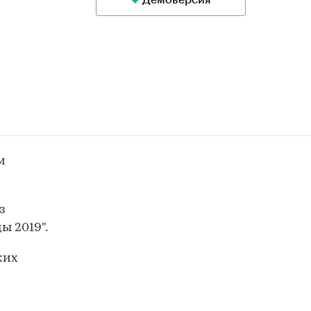
Демоверсия
м
з
ы 2019".
ких