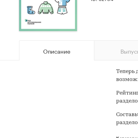
Описание
Выпус
Теперь 
возможн
Рейтинг
раздело
Составь
раздело