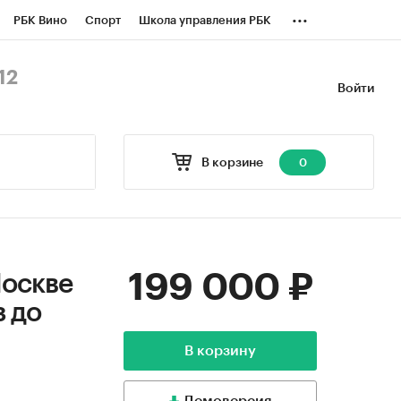
...
РБК Вино
Спорт
Школа управления РБК
БК Бизнес-среда
Дискуссионный клуб
12
Войти
оверка контрагентов
Политика
В корзине
0
199 000 ₽
Москве
з до
В корзину