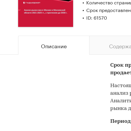
Количество страни
Срок предоставлен
ID: 61570
Описание
Содерж
Срок п
продае
Настоящ
анализ 
Аналити
рынка д
Период