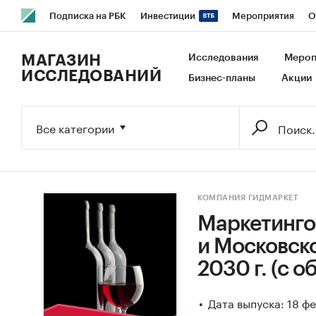
Подписка на РБК
Инвестиции
Мероприятия
О
РБК Образование
РБК Курсы
РБК Life
Тренды
В
МАГАЗИН
Исследования
Мероп
ИССЛЕДОВАНИЙ
Бизнес-планы
Акции
Исследования
Кредитные рейтинги
Франшизы
Га
Экономика
Бизнес
Технологии и медиа
Финансы
Все категории
КОМПАНИЯ ГИДМАРКЕТ
Маркетинго
и Московско
2030 г. (с 
Дата выпуска: 18 ф