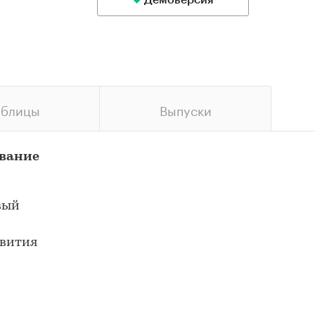
Демоверсия
аблицы
Выпуски
ование
вый
звития