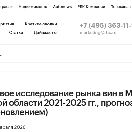
трасли
Недвижимость
Autonews
РБК Компании
Телеканал
изионеры
Национальные проекты
Город
Стиль
Крипто
Р
риятия
Краткие сводки
+7 (495) 363-11-
marketing@rbc.ru
Статьи
Дайджесты
зета
Спецпроекты СПб
Конференции СПб
Спецпроекты
Пр
Рынок наличной валюты
вое исследование рынка вин в 
й области 2021-2025 гг., прогно
обновлением)
евраля 2026