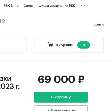
...
РБК Вино
Спорт
Школа управления РБК
БК Бизнес-среда
Дискуссионный клуб
12
Войти
оверка контрагентов
Политика
В корзине
0
69 000 ₽
зки
023 г.
В корзину