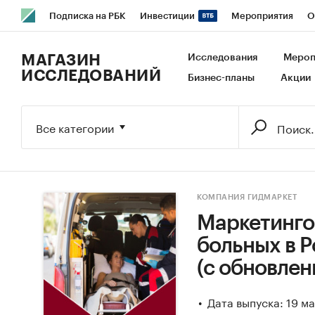
Подписка на РБК
Инвестиции
Мероприятия
О
РБК Образование
РБК Курсы
РБК Life
Тренды
В
МАГАЗИН
Исследования
Мероп
ИССЛЕДОВАНИЙ
Бизнес-планы
Акции
Исследования
Кредитные рейтинги
Франшизы
Га
Экономика
Бизнес
Технологии и медиа
Финансы
Все категории
КОМПАНИЯ ГИДМАРКЕТ
Маркетинго
больных в Ро
(с обновлен
Дата выпуска: 19 м