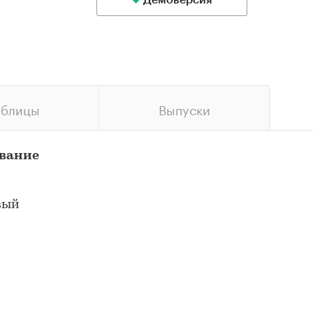
Демоверсия
аблицы
Выпуски
ование
вый