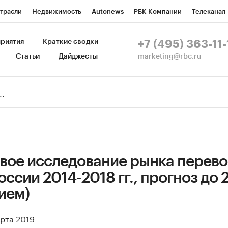
трасли
Недвижимость
Autonews
РБК Компании
Телеканал
изионеры
Национальные проекты
Город
Стиль
Крипто
Р
риятия
Краткие сводки
+7 (495) 363-11-
marketing@rbc.ru
Статьи
Дайджесты
зета
Спецпроекты СПб
Конференции СПб
Спецпроекты
Пр
Рынок наличной валюты
вое исследование рынка перево
ссии 2014-2018 гг., прогноз до 2
ием)
арта 2019