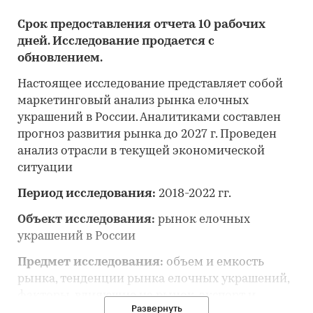
Срок предоставления отчета 10 рабочих
дней. Исследование продается с
обновлением.
Настоящее исследование представляет собой
маркетинговый анализ рынка елочных
украшений в России. Аналитиками составлен
прогноз развития рынка до 2027 г. Проведен
анализ отрасли в текущей экономической
ситуации
Период исследования:
2018-2022 гг.
Объект исследования:
рынок елочных
украшений в России
Предмет исследования:
объем и емкость
рынка, тенденции рынка елочных украшений,
факторы, влияющие на рынок, экспорт и
Развернуть
импорт, основные конкуренты, потребители,