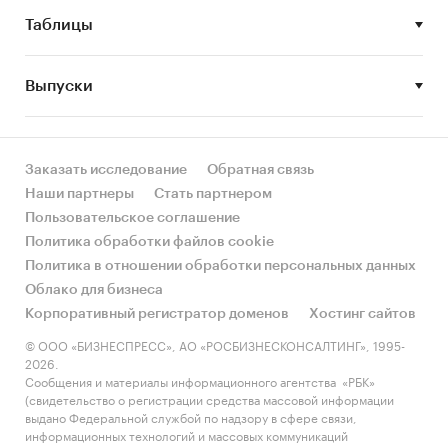
и развитие рынка алкомаркетов в России.
Таблицы
8. Факторы, препятствующие росту рынка
алкомаркетов в России.
Выпуски
Объект исследования
Рынок алкомаркетов в России.
Заказать исследование
Обратная связь
Метод сбора и анализа данных
Наши партнеры
Стать партнером
Основным методом сбора данных является
Пользовательское соглашение
мониторинг документов.
Политика обработки файлов cookie
Политика в отношении обработки персональных данных
В качестве основных методов анализа данных
Облако для бизнеса
выступают так называемые (1) Традиционный
Корпоративный регистратор доменов
Хостинг сайтов
(качественный) контент-анализ интервью и
© ООО «БИЗНЕСПРЕСС», АО «РОСБИЗНЕСКОНСАЛТИНГ», 1995-
документов и (2) Квантитативный
2026.
(количественный) анализ с применением
Сообщения и материалы информационного агентства «РБК»
пакетов программ, к которым имеет доступ
(свидетельство о регистрации средства массовой информации
выдано Федеральной службой по надзору в сфере связи,
наше агентство.
информационных технологий и массовых коммуникаций