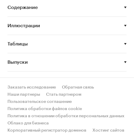
Задачи исследования:
Содержание
Описание состояния рынка шампиньонов
Иллюстрации
Оценка объема и потенциальной емкости
рынка шампиньонов
Таблицы
STEP-анализ факторов, влияющих на рынок
шампиньонов
Выпуски
Описание основных конкурентов
Оценка текущих тенденций и перспектив
развития рынка
Заказать исследование
Обратная связь
Оценка факторов инвестиционной
Наши партнеры
Стать партнером
привлекательности рынка шампиньонов
Пользовательское соглашение
Составление прогноза развития рынка до
Политика обработки файлов cookie
2023 г.
Политика в отношении обработки персональных данных
Облако для бизнеса
Основные блоки исследования:
Корпоративный регистратор доменов
Хостинг сайтов