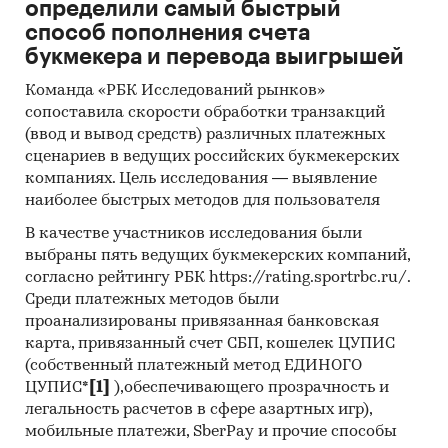
определили самый быстрый
способ пополнения счета
Прочие прицепы и полуприцепы для
букмекера и перевода выигрышей
транспортировки грузов;
Команда «РБК Исследований рынков»
Прочие прицепы и полуприцепы.
сопоставила скорости обработки транзакций
Ценовая ситуация:
(ввод и вывод средств) различных платежных
Цены производителей:
сценариев в ведущих российских букмекерских
компаниях. Цель исследования — выявление
Прицепы (полуприцепы) к легковым и
наиболее быстрых методов для пользователя
грузовым автомобилям, мотоциклам,
В качестве участников исследования были
мотороллерам и квадрициклам;
выбраны пять ведущих букмекерских компаний,
Прицепы-цистерны и полуприцепы-
согласно рейтингу РБК https://rating.sportrbc.ru/.
цистерны для перевозки нефтепродуктов,
Среди платежных методов были
воды и прочих жидкостей;
проанализированы привязанная банковская
карта, привязанный счет СБП, кошелек ЦУПИС
Прицепы и полуприцепы тракторные;
(собственный платежный метод ЕДИНОГО
ЦУПИС*
Прицепы и полуприцепы прочие, не
[1]
),обеспечивающего прозрачность и
легальность расчетов в сфере азартных игр),
включенные в другие группировки.
мобильные платежи, SberPay и прочие способы