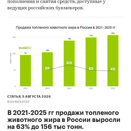
Перечень продуктов, анализируемых в
пополнения и снятия средств, доступные у
исследовании, может быть изменен в
ведущих российских букмекеров.
зависимости от доступности статистических
показателей.
Категории:
Потребительские товары
/
Автомобили, мотоциклы
/
Прицепы
Россия
СТАТЬЯ, 5 АВГУСТА 2026
BUSINESSTAT
В 2021-2025 гг продажи топленого
животного жира в России выросли
на 63% до 156 тыс тонн.