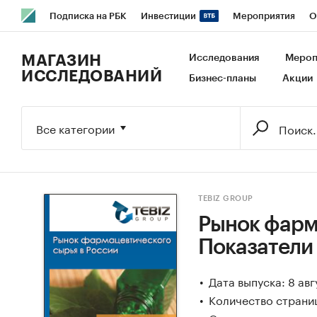
Подписка на РБК
Инвестиции
Мероприятия
О
РБК Образование
РБК Курсы
РБК Life
Тренды
В
МАГАЗИН
Исследования
Мероп
ИССЛЕДОВАНИЙ
Бизнес-планы
Акции
Исследования
Кредитные рейтинги
Франшизы
Га
Экономика
Бизнес
Технологии и медиа
Финансы
Все категории
TEBIZ GROUP
Рынок фарма
Показатели
Дата выпуска: 8 авг
Количество страниц