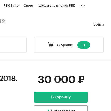
...
РБК Вино
Спорт
Школа управления РБК
БК Бизнес-среда
Дискуссионный клуб
12
Войти
оверка контрагентов
Политика
В корзине
0
30 000 ₽
2018.
В корзину