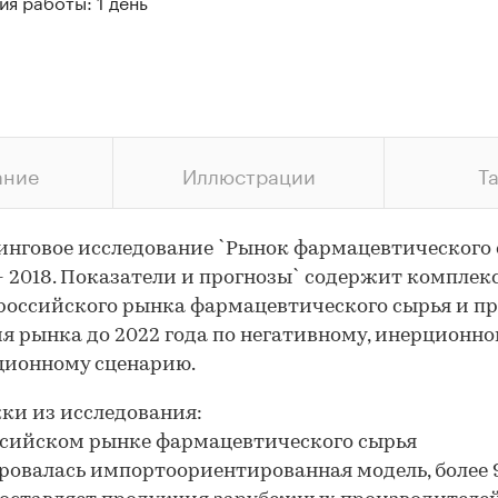
я работы: 1 день
ание
Иллюстрации
Т
нговое исследование `Рынок фармацевтического 
- 2018. Показатели и прогнозы` содержит компле
российского рынка фармацевтического сырья и пр
я рынка до 2022 года по негативному, инерционно
ционному сценарию.
и из исследования:
ссийском рынке фармацевтического сырья
овалась импортоориентированная модель, более