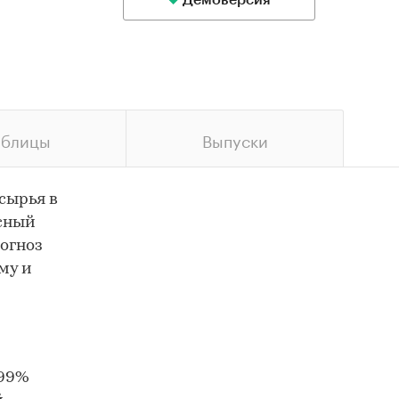
Демоверсия
аблицы
Выпуски
сырья в
ксный
огноз
му и
 99%