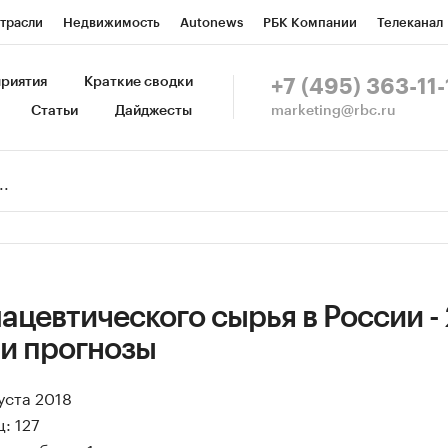
трасли
Недвижимость
Autonews
РБК Компании
Телеканал
изионеры
Национальные проекты
Город
Стиль
Крипто
Р
риятия
Краткие сводки
+7 (495) 363-11-
marketing@rbc.ru
Статьи
Дайджесты
зета
Спецпроекты СПб
Конференции СПб
Спецпроекты
Пр
Рынок наличной валюты
цевтического сырья в России - 
 и прогнозы
уста 2018
: 127