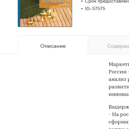
Срок предоставлени
ID: 57575
Описание
Содерж
Маркети
России 
анализ 
развити
иннова
Выдержк
- На ро
сформир