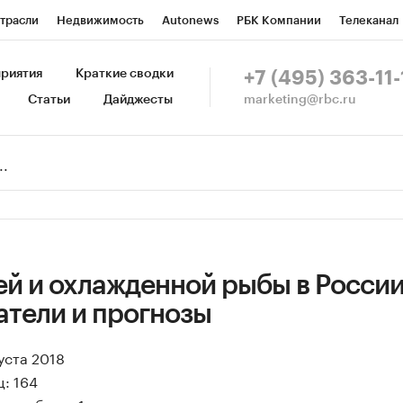
трасли
Недвижимость
Autonews
РБК Компании
Телеканал
изионеры
Национальные проекты
Город
Стиль
Крипто
Р
риятия
Краткие сводки
+7 (495) 363-11-
marketing@rbc.ru
Статьи
Дайджесты
зета
Спецпроекты СПб
Конференции СПб
Спецпроекты
Пр
Рынок наличной валюты
й и охлажденной рыбы в России
атели и прогнозы
уста 2018
: 164