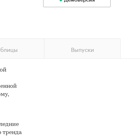
Демоверсия
аблицы
Выпуски
ной
денной
му,
следние
о тренда