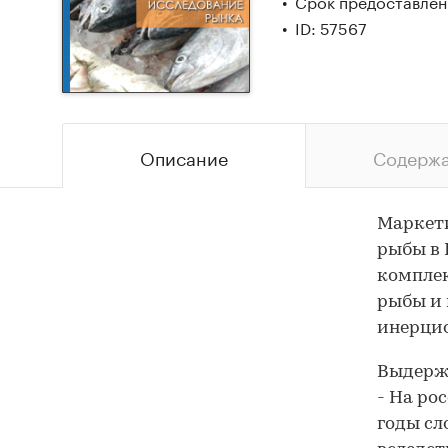
Срок предоставлени
ID: 57567
Описание
Содерж
Маркети
рыбы в 
комплек
рыбы и 
инерци
Выдержк
- На ро
годы сл