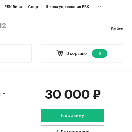
...
РБК Вино
Спорт
Школа управления РБК
БК Бизнес-среда
Дискуссионный клуб
12
Войти
оверка контрагентов
Политика
В корзине
0
30 000 ₽
 -
В корзину