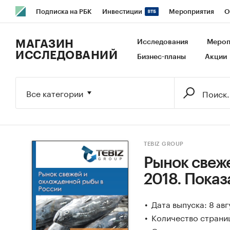
Подписка на РБК
Инвестиции
Мероприятия
О
РБК Образование
РБК Курсы
РБК Life
Тренды
В
МАГАЗИН
Исследования
Мероп
ИССЛЕДОВАНИЙ
Бизнес-планы
Акции
Исследования
Кредитные рейтинги
Франшизы
Га
Экономика
Бизнес
Технологии и медиа
Финансы
Все категории
TEBIZ GROUP
Рынок свеже
2018. Показ
Дата выпуска: 8 авг
Количество страниц