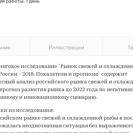
я работы: 1 день
ание
Иллюстрации
Т
нговое исследование `Рынок свежей и охлажден
России - 2018. Показатели и прогнозы` содержит
сный анализ российского рынка свежей и охлаж
прогноз развития рынка до 2022 года по негативно
онному и инновационному сценарию.
и из исследования:
ссийском рынке свежей и охлажденной рыбы в по
ожилась неоднозначная ситуация без выраженног