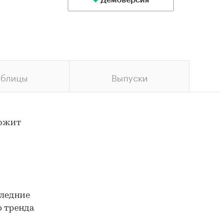
Демоверсия
аблицы
Выпуски
ержит
следние
о тренда