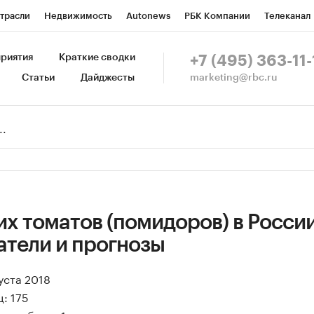
трасли
Недвижимость
Autonews
РБК Компании
Телеканал
изионеры
Национальные проекты
Город
Стиль
Крипто
Р
риятия
Краткие сводки
+7 (495) 363-11-
marketing@rbc.ru
Статьи
Дайджесты
зета
Спецпроекты СПб
Конференции СПб
Спецпроекты
Пр
Рынок наличной валюты
х томатов (помидоров) в России
атели и прогнозы
уста 2018
: 175