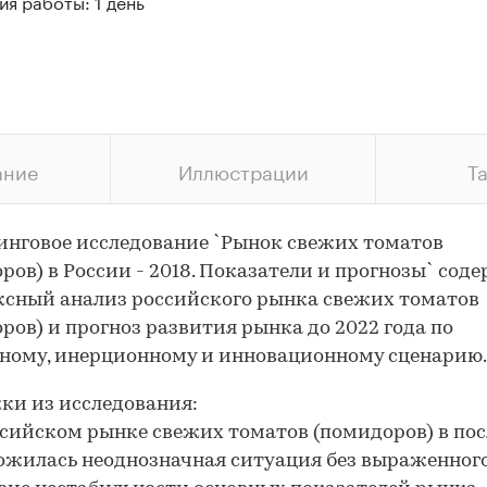
я работы: 1 день
ание
Иллюстрации
Т
нговое исследование `Рынок свежих томатов
ров) в России - 2018. Показатели и прогнозы` сод
сный анализ российского рынка свежих томатов
ров) и прогноз развития рынка до 2022 года по
ному, инерционному и инновационному сценарию.
и из исследования:
ссийском рынке свежих томатов (помидоров) в по
ожилась неоднозначная ситуация без выраженног