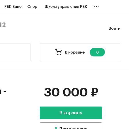
...
РБК Вино
Спорт
Школа управления РБК
БК Бизнес-среда
Дискуссионный клуб
12
Войти
оверка контрагентов
Политика
В корзине
0
30 000 ₽
 -
В корзину