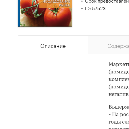
Срок предоставлени
ID: 57523
Описание
Содерж
Маркети
(помидо
комплек
(помидо
негатив
Выдержк
- На ро
годы сл