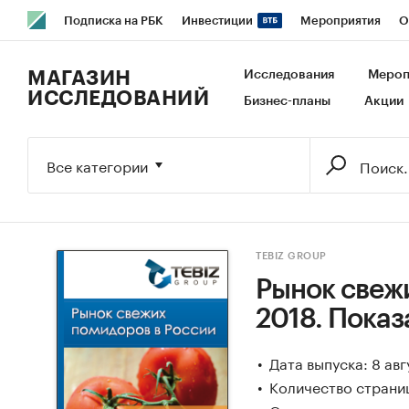
Подписка на РБК
Инвестиции
Мероприятия
О
РБК Образование
РБК Курсы
РБК Life
Тренды
В
МАГАЗИН
Исследования
Мероп
ИССЛЕДОВАНИЙ
Бизнес-планы
Акции
Исследования
Кредитные рейтинги
Франшизы
Га
Экономика
Бизнес
Технологии и медиа
Финансы
Все категории
TEBIZ GROUP
Рынок свежи
2018. Показ
Дата выпуска: 8 авг
Количество страниц